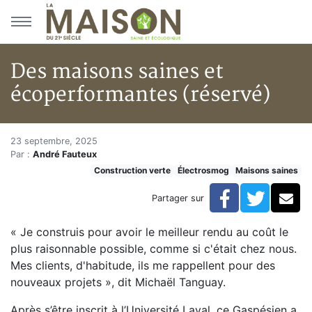
Aller au menu principal
Aller au contenu principal
Des maisons saines et
écoperformantes (réservé)
Des maisons saines et écoperf
Accueil
23 septembre, 2025
Par :
André Fauteux
Articles
Construction verte
Électrosmog
Maisons saines
Maisons saines
Hypersensibilités environnementales
Facebook
Twitte
Co
Partager sur
Des maisons saines et écoperformantes (réservé)
« Je construis pour avoir le meilleur rendu au coût le
plus raisonnable possible, comme si c'était chez nous.
Mes clients, d'habitude, ils me rappellent pour des
nouveaux projets », dit Michaël Tanguay.
Après s’être inscrit à l’Université Laval, ce Gaspésien a