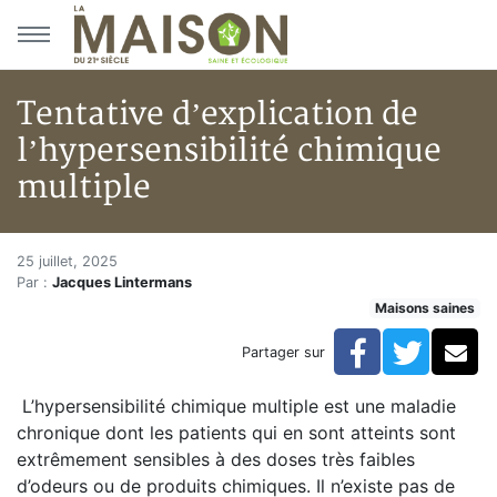
Aller au menu principal
Aller au contenu principal
Tentative d’explication de
l’hypersensibilité chimique
multiple
Tentative d’explication de l’h
Accueil
25 juillet, 2025
Par :
Jacques Lintermans
Articles
Maisons saines
Maisons saines
Hypersensibilités environnementales
Facebook
Twitte
Co
Partager sur
Tentative d’explication de l’hypersensibilité chimique 
L’hypersensibilité chimique multiple est une maladie
chronique dont les patients qui en sont atteints sont
extrêmement sensibles à des doses très faibles
d’odeurs ou de produits chimiques. Il n’existe pas de