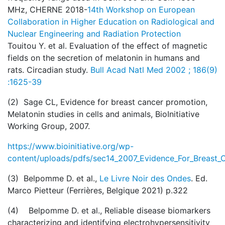
MHz, CHERNE 2018-
14th Workshop on European
Collaboration in Higher Education on Radiological and
Nuclear Engineering and Radiation Protection
Touitou Y. et al. Evaluation of the effect of magnetic
fields on the secretion of melatonin in humans and
rats. Circadian study.
Bull Acad Natl Med 2002 ; 186(9)
:1625-39
(2) Sage CL, Evidence for breast cancer promotion,
Melatonin studies in cells and animals, BioInitiative
Working Group, 2007.
https://www.bioinitiative.org/wp-
content/uploads/pdfs/sec14_2007_Evidence_For_Breast_
(3) Belpomme D. et al.,
Le Livre Noir des Ondes
. Ed.
Marco Pietteur (Ferrières, Belgique 2021) p.322
(4) Belpomme D. et al., Reliable disease biomarkers
characterizing and identifying electrohypersensitivity