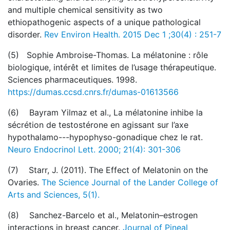
and multiple chemical sensitivity as two
ethiopathogenic aspects of a unique pathological
disorder.
Rev Environ Health. 2015 Dec 1 ;30(4) : 251-7
(5) Sophie Ambroise-Thomas. La mélatonine : rôle
biologique, intérêt et limites de l’usage thérapeutique.
Sciences pharmaceutiques. 1998.
https://dumas.ccsd.cnrs.fr/dumas-01613566
(6) Bayram Yilmaz et al., La mélatonine inhibe la
sécrétion de testostérone en agissant sur l’axe
hypothalamo---hypophyso-gonadique chez le rat.
Neuro Endocrinol Lett. 2000; 21(4): 301-306
(7) Starr, J. (2011). The Effect of Melatonin on the
Ovaries.
The Science Journal of the Lander College of
Arts and Sciences, 5(1).
(8) Sanchez-Barcelo et al., Melatonin–estrogen
interactions in breast cancer.
Journal of Pineal