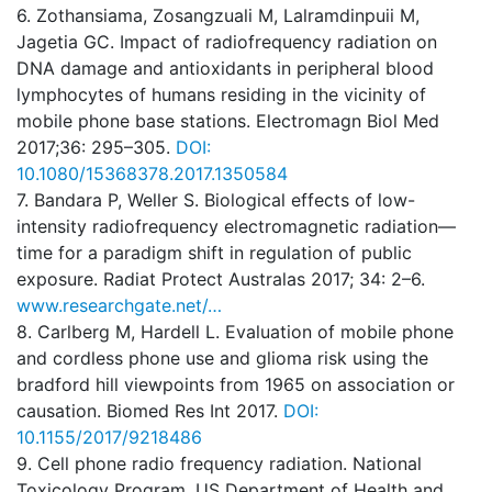
6. Zothansiama, Zosangzuali M, Lalramdinpuii M,
Jagetia GC. Impact of radiofrequency radiation on
DNA damage and antioxidants in peripheral blood
lymphocytes of humans residing in the vicinity of
mobile phone base stations. Electromagn Biol Med
2017;36: 295–305.
DOI:
10.1080/15368378.2017.1350584
7. Bandara P, Weller S. Biological effects of low-
intensity radiofrequency electromagnetic radiation—
time for a paradigm shift in regulation of public
exposure. Radiat Protect Australas 2017; 34: 2–6.
www.researchgate.net/…
8. Carlberg M, Hardell L. Evaluation of mobile phone
and cordless phone use and glioma risk using the
bradford hill viewpoints from 1965 on association or
causation. Biomed Res Int 2017.
DOI:
10.1155/2017/9218486
9. Cell phone radio frequency radiation. National
Toxicology Program, US Department of Health and