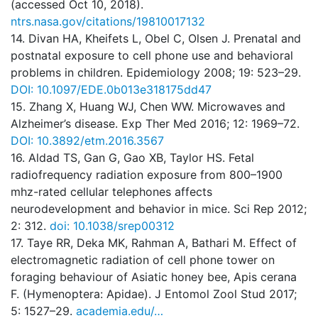
(accessed Oct 10, 2018).
ntrs.nasa.gov/citations/19810017132
14. Divan HA, Kheifets L, Obel C, Olsen J. Prenatal and
postnatal exposure to cell phone use and behavioral
problems in children. Epidemiology 2008; 19: 523–29.
DOI: 10.1097/EDE.0b013e318175dd47
15. Zhang X, Huang WJ, Chen WW. Microwaves and
Alzheimer’s disease. Exp Ther Med 2016; 12: 1969–72.
DOI: 10.3892/etm.2016.3567
16. Aldad TS, Gan G, Gao XB, Taylor HS. Fetal
radiofrequency radiation exposure from 800–1900
mhz-rated cellular telephones affects
neurodevelopment and behavior in mice. Sci Rep 2012;
2: 312.
doi: 10.1038/srep00312
17. Taye RR, Deka MK, Rahman A, Bathari M. Effect of
electromagnetic radiation of cell phone tower on
foraging behaviour of Asiatic honey bee, Apis cerana
F. (Hymenoptera: Apidae). J Entomol Zool Stud 2017;
5: 1527–29.
academia.edu/…