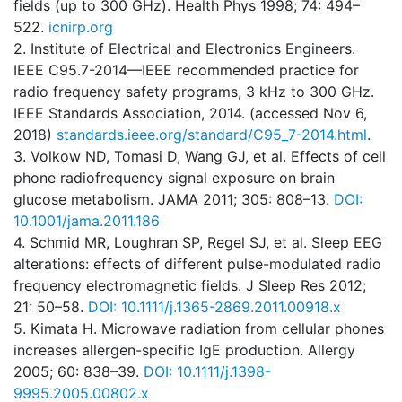
fields (up to 300 GHz). Health Phys 1998; 74: 494–
522.
icnirp.org
2. Institute of Electrical and Electronics Engineers.
IEEE C95.7-2014—IEEE recommended practice for
radio frequency safety programs, 3 kHz to 300 GHz.
IEEE Standards Association, 2014. (accessed Nov 6,
2018)
standards.ieee.org/standard/C95_7-2014.html
.
3. Volkow ND, Tomasi D, Wang GJ, et al. Effects of cell
phone radiofrequency signal exposure on brain
glucose metabolism. JAMA 2011; 305: 808–13.
DOI:
10.1001/jama.2011.186
4. Schmid MR, Loughran SP, Regel SJ, et al. Sleep EEG
alterations: effects of different pulse-modulated radio
frequency electromagnetic fields. J Sleep Res 2012;
21: 50–58.
DOI: 10.1111/j.1365-2869.2011.00918.x
5. Kimata H. Microwave radiation from cellular phones
increases allergen-specific IgE production. Allergy
2005; 60: 838–39.
DOI: 10.1111/j.1398-
9995.2005.00802.x