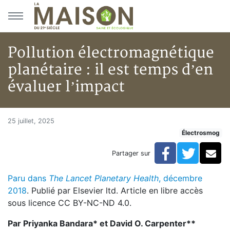
Aller au menu principal
Aller au contenu principal
Pollution électromagnétique
planétaire : il est temps d’en
évaluer l’impact
Pollution électromagnétique pla
Accueil
25 juillet, 2025
Électrosmog
Articles
Actualités
Facebook
Twitte
Co
Partager sur
Pollution électromagnétique planétaire : il est temps d
Paru dans
The Lancet Planetary Health
, décembre
2018
. Publié par Elsevier ltd. Article en libre accès
sous licence CC BY-NC-ND 4.0.
Par Priyanka Bandara* et David O. Carpenter**