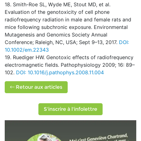
18. Smith-Roe SL, Wyde ME, Stout MD, et al.
Evaluation of the genotoxicity of cell phone
radiofrequency radiation in male and female rats and
mice following subchronic exposure. Environmental
Mutagenesis and Genomics Society Annual
Conference; Raleigh, NC, USA; Sept 9–13, 2017.
DOI:
10.1002/em.22343
19. Ruediger HW. Genotoxic effects of radiofrequency
electromagnetic fields. Pathophysiology 2009; 16: 89–
102.
DOI: 10.1016/j.pathophys.2008.11.004
Retour aux articles
S'inscrire à l'infolettre