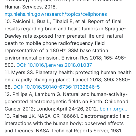
Human Services, 2018.
ntp.niehs.nih.gov/research/topics/cellphones
10. Falcioni L, Bua L, Tibaldi E, et al. Report of final
results regarding brain and heart tumors in Sprague-
Dawley rats exposed from prenatal life until natural
death to mobile phone radiofrequency field
representative of a 1.8GHz GSM base station
environmental emission. Environ Res 2018; 165: 496–
503.
DOI: 10.1016/j.envres.2018.01.037
11. Myers SS. Planetary health: protecting human health
on a rapidly changing planet. Lancet 2018; 390: 2860–
68.
DOI: 10.1016/S0140-6736(17)32846-5
12. Philips A, Lamburn G. Natural and human-activity-
generated electromagnetic fields on Earth. Childhood
Cancer 2012; London; April 24–26, 2012.
bemri.org/…
13. Raines JK. NASA-CR-166661. Electromagnetic field
interactions with the human body: observed effects
and theories. NASA Technical Reports Server, 1981.