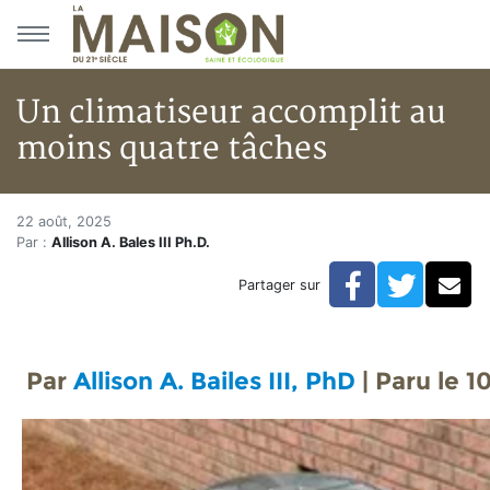
Aller au menu principal
Aller au contenu principal
Un climatiseur accomplit au
moins quatre tâches
Un climatiseur accomplit au m
Accueil
22 août, 2025
Par :
Allison A. Bales III Ph.D.
Articles
Facebook
Twitte
Co
Partager sur
Un climatiseur accomplit au moins quatre tâches
Par
Allison A. Bailes III, PhD
| Paru le
10