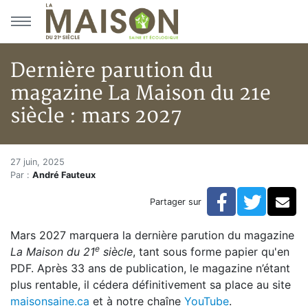
Aller au menu principal
Aller au contenu principal
Dernière parution du
magazine La Maison du 21e
siècle : mars 2027
Dernière parution du magazine 
Accueil
27 juin, 2025
Par :
André Fauteux
Articles
Actualités
Facebook
Twitte
Co
Partager sur
Dernière parution du magazine La Maison du 21e sièc
Mars 2027 marquera la dernière parution du magazine
e
La Maison du 21
siècle
, tant sous forme papier qu'en
PDF. Après 33 ans de publication, le magazine n’étant
plus rentable, il cédera définitivement sa place au site
maisonsaine.ca
et à notre chaîne
YouTube
.