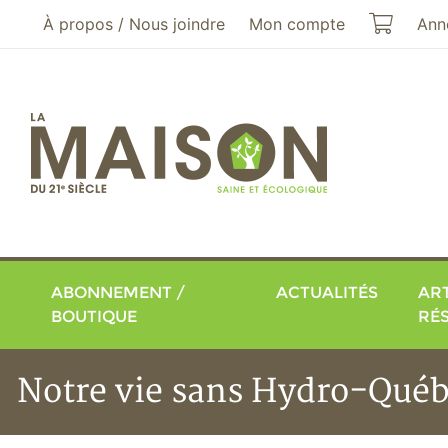
Aller au menu principal
Aller au contenu principal
Mon pa
À propos / Nous joindre
Mon compte
Ann
ABONNEMENT /
ACTUALITÉS
ART
BOUTIQUE
RÉ
Notre vie sans Hydro-Québ