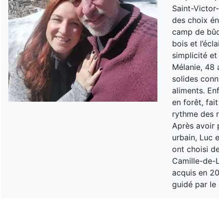
Saint-Victor
des choix én
camp de bûch
bois et l’éc
simplicité et
Mélanie, 48 
solides conn
aliments. En
en forêt, fa
rythme des r
Après avoir p
urbain, Luc e
ont choisi de
Camille-de-L
acquis en 20
guidé par le 