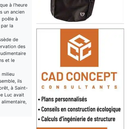
que à l’heure
ns un ancien
u poêle à
 par la
ossède de
ervation des
rudimentaire
s et le
 milieu
semble, ils
orêt, à Saint-
e Luc avait
 alimentaire,