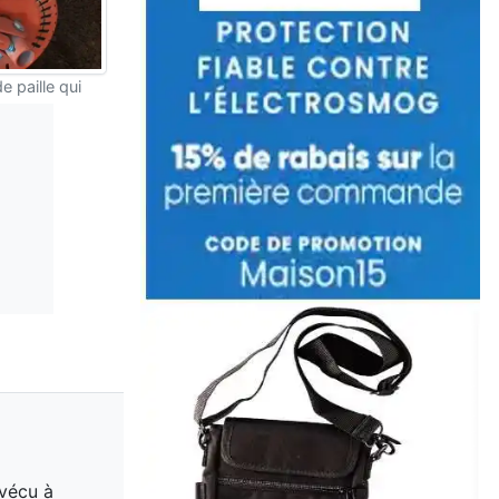
e paille qui
 vécu à