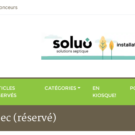
nier
onceurs
ICLES
CATÉGORIES
EN
P
SERVÉS
KIOSQUE!
ec (réservé)