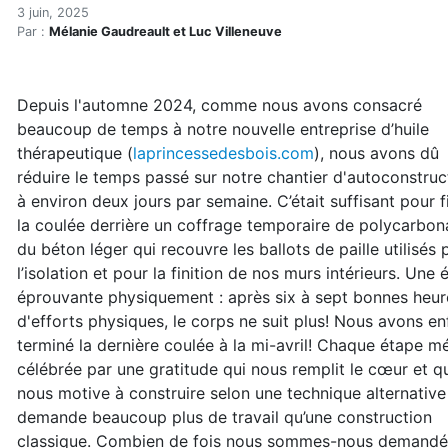
Notre vie sans Hydro-Québ
Accueil
3 juin, 2025
Par :
Mélanie Gaudreault et Luc Villeneuve
Articles
Bioconstruction
Notre vie sans Hydro-Québec (réservé)
Depuis l'automne 2024, comme nous avons consacré
beaucoup de temps à notre nouvelle entreprise d’huile
thérapeutique (
laprincessedesbois.com
), nous avons dû
réduire le temps passé sur notre chantier d'autoconstruc
à environ deux jours par semaine. C’était suffisant pour fi
la coulée derrière un coffrage temporaire de polycarbon
du béton léger qui recouvre les ballots de paille utilisés 
l’isolation et pour la finition de nos murs intérieurs. Une 
éprouvante physiquement : après six à sept bonnes heur
d'efforts physiques, le corps ne suit plus! Nous avons en
terminé la dernière coulée à la mi-avril! Chaque étape mé
célébrée par une gratitude qui nous remplit le cœur et q
nous motive à construire selon une technique alternative
demande beaucoup plus de travail qu’une construction
classique. Combien de fois nous sommes-nous demandé