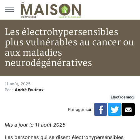
Aller au menu principal
Aller au contenu principal
Les électrohypersensibles
plus vulnérables au cancer ou
aux maladies
neurodégénératives
Les électrohypersensibles plu
Accueil
11 août, 2025
Par :
André Fauteux
Articles
Électrosmog
Actualités
Les électrohypersensibles plus vulnérables au cance
Facebook
Twitte
Co
Partager sur
Mis à jour le 11 août 2025
Les personnes qui se disent électrohypersensibles