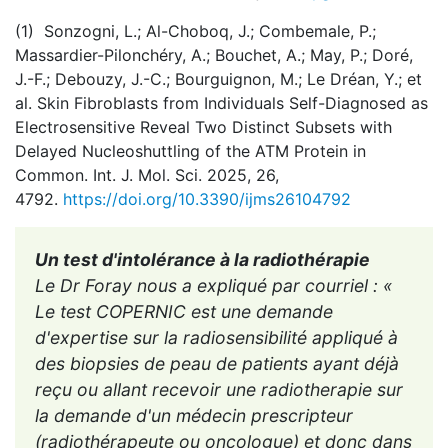
(1) Sonzogni, L.; Al-Choboq, J.; Combemale, P.;
Massardier-Pilonchéry, A.; Bouchet, A.; May, P.; Doré,
J.-F.; Debouzy, J.-C.; Bourguignon, M.; Le Dréan, Y.; et
al. Skin Fibroblasts from Individuals Self-Diagnosed as
Electrosensitive Reveal Two Distinct Subsets with
Delayed Nucleoshuttling of the ATM Protein in
Common. Int. J. Mol. Sci. 2025, 26,
4792.
https://doi.org/10.3390/ijms26104792
Un test d'intolérance à la radiothérapie
Le Dr Foray nous a expliqué par courriel : «
Le test COPERNIC est une demande
d'expertise sur la radiosensibilité appliqué à
des biopsies de peau de patients ayant déjà
reçu ou allant recevoir une radiotherapie sur
la demande d'un médecin prescripteur
(radiothérapeute ou oncologue) et donc dans