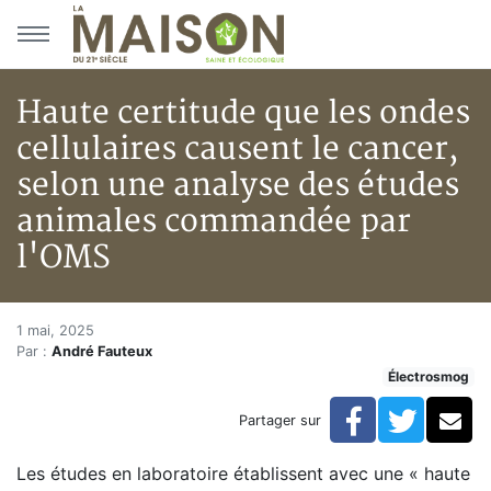
Aller au menu principal
Aller au contenu principal
Haute certitude que les ondes
cellulaires causent le cancer,
selon une analyse des études
animales commandée par
l'OMS
Haute certitude que les ondes 
Accueil
1 mai, 2025
Par :
André Fauteux
Articles
Électrosmog
Actualités
Haute certitude que les ondes cellulaires causent le
Facebook
Twitte
Co
Partager sur
Les études en laboratoire établissent avec une « haute