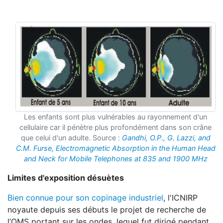
Les enfants sont plus vulnérables au rayonnement d'un
cellulaire car il pénètre plus profondément dans son crâne
que celui d'un adulte. Source :
Gandhi, O.P., G. Lazzi, and
C.M. Furse, Electromagnetic Absorption in
the Human Head
and Neck for Mobile Telephones at 835 and 1900 MHz
Limites d'exposition désuètes
Bien connue pour son copinage industriel
, l'ICNIRP
noyaute depuis ses débuts le projet de recherche de
l’OMS portant sur les ondes, lequel fut dirigé pendant