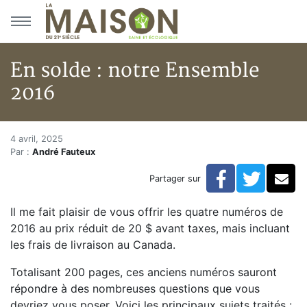
Aller au menu principal
Aller au contenu principal
En solde : notre Ensemble
2016
En solde : notre Ensemble 201
Accueil
4 avril, 2025
Par :
André Fauteux
Articles
Actualités
Facebook
Twitte
Co
Partager sur
En solde : notre Ensemble 2016
Il me fait plaisir de vous offrir les quatre numéros de
2016 au prix réduit de 20 $ avant taxes, mais incluant
les frais de livraison au Canada.
Totalisant 200 pages, ces anciens numéros sauront
répondre à des nombreuses questions que vous
devriez vous poser. Voici les principaux sujets traités :