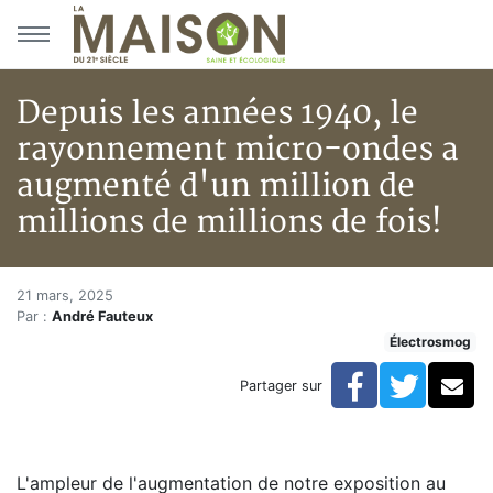
Aller au menu principal
Aller au contenu principal
Depuis les années 1940, le
rayonnement micro-ondes a
augmenté d'un million de
millions de millions de fois!
Depuis les années 1940, le ray
Accueil
21 mars, 2025
Par :
André Fauteux
Articles
Électrosmog
Électrosmog
Depuis les années 1940, le rayonnement micro-ondes a 
Facebook
Twitte
Co
Partager sur
L'ampleur de l'augmentation de notre exposition au