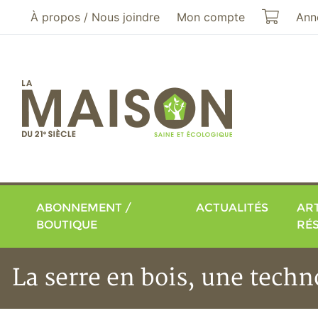
Aller au menu principal
Aller au contenu principal
Mon pa
À propos / Nous joindre
Mon compte
Ann
ABONNEMENT /
ACTUALITÉS
ART
BOUTIQUE
RÉ
La serre en bois, une tech