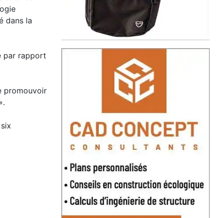
logie
é dans la
e par rapport
de promouvoir
».
 six