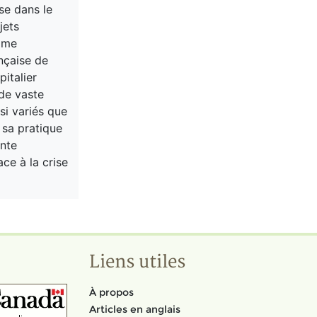
se dans le
jets
mme
nçaise de
italier
 de vaste
si variés que
e sa pratique
ente
ce à la crise
Liens utiles
À propos
Articles en anglais