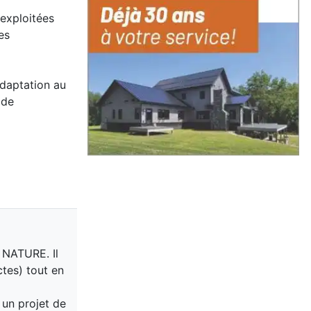
nexploitées
es
adaptation au
 de
 NATURE. Il
tes) tout en
 un projet de