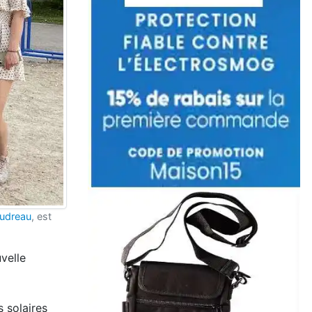
udreau
, est
velle
s solaires