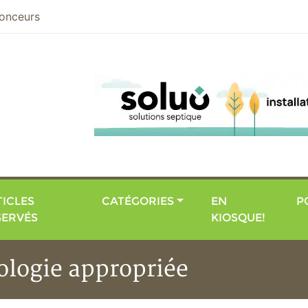
nier
onceurs
ICLES
CATÉGORIES
EN
P
SERVÉS
KIOSQUE!
nologie appropriée