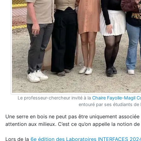
Le professeur-chercheur invité à la
Chaire Fayolle-Magil Co
entouré par ses étudiants de l
Une serre en bois ne peut pas être uniquement associée
attention aux milieux. C’est ce qu’on appelle la notion d
Lors de la
6e édition des Laboratoires INTERFACES 202