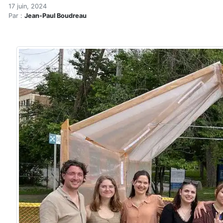
La serre en bois, une tech
Accueil
17 juin, 2024
Par :
Jean-Paul Boudreau
Articles
Actualités
La serre en bois, une technologie appropriée