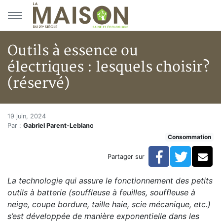
Aller au menu principal
Aller au contenu principal
Outils à essence ou
électriques : lesquels choisir?
(réservé)
Outils à essence ou électriques 
Accueil
19 juin, 2024
Par :
Gabriel Parent-Leblanc
Articles
Consommation
Consommation
Outils à essence ou électriques : lesquels choisir? (ré
Facebook
Twitte
Co
Partager sur
La technologie qui assure le fonctionnement des petits
outils à batterie (souffleuse à feuilles, souffleuse à
neige, coupe bordure, taille haie, scie mécanique, etc.)
s’est développée de manière exponentielle dans les