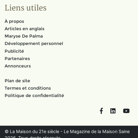
Liens utiles
À propos
Articles en anglais
Maryse De Palma
Développement personnel
Publicité
Partenaires
Annonceurs
Plan de site
Termes et conditions
Politique de confidentialité
Facebook
LinkedIn
You
© La Maison du 21e siècle - Le Magazine de la Maison Saine
2026. Tous droits réservés.