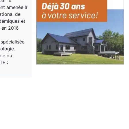
par le
ment amenée à
ational de
adémiques et
u en 2016
 spécialisée
ologie.
ale du
TE :