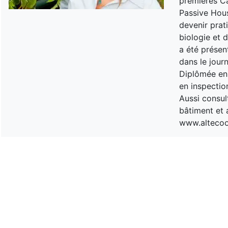
premières Ca
Passive Hous
devenir prati
biologie et 
a été présen
dans le journ
Diplômée en 
en inspectio
Aussi consul
bâtiment et 
www.alteco