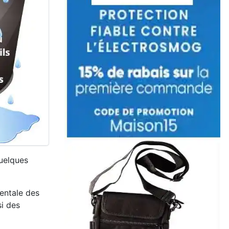
quelques
mentale des
si des