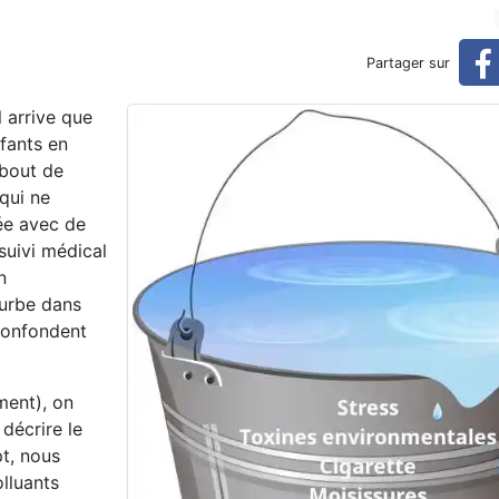
aider à guérir? (réservé)
Partager sur
l arrive que
fants en
 bout de
 qui ne
ée avec de
suivi médical
n
urbe dans
confondent
ment), on
décrire le
t, nous
lluants