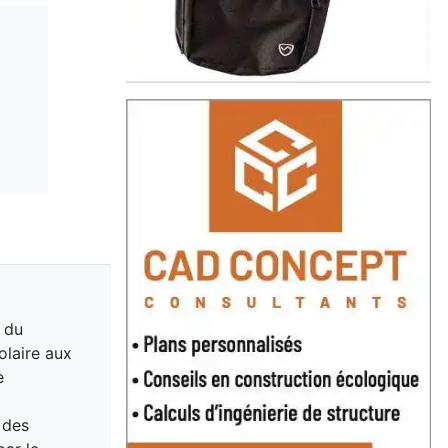
́ du
olaire aux
e
 des