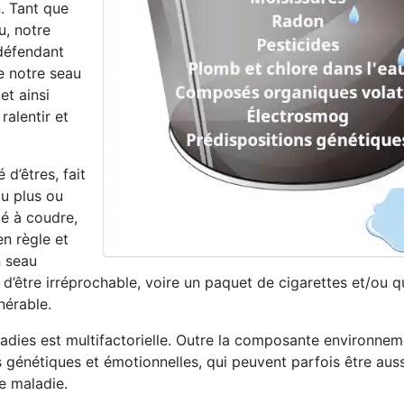
. Tant que
u, notre
 défendant
e notre seau
et ainsi
ralentir et
 d’êtres, fait
u plus ou
dé à coudre,
n règle et
n seau
 d’être irréprochable, voire un paquet de cigarettes et/ou 
nérable.
ladies est multifactorielle. Outre la composante environne
s génétiques et émotionnelles, qui peuvent parfois être aus
e maladie.