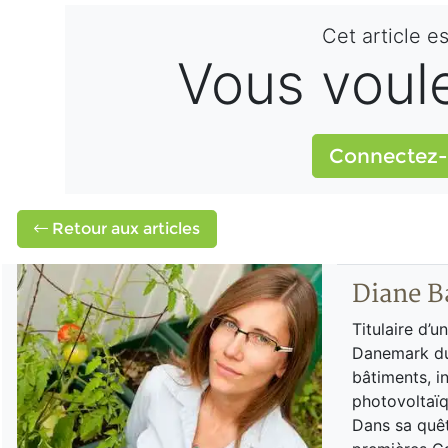
Cet article e
Vous voulez
Connectez-
Retour aux articles
Diane B
Titulaire d’u
Danemark du 
bâtiments, in
photovoltaïqu
Dans sa quêt