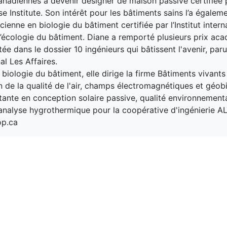
nadiennes à devenir designer de maison passive certifiée 
e Institute. Son intérêt pour les bâtiments sains l’a égale
cienne en biologie du bâtiment certifiée par l’Institut intern
d’écologie du bâtiment. Diane a remporté plusieurs prix ac
tée dans le dossier 10 ingénieurs qui bâtissent l'avenir, par
al Les Affaires.
biologie du bâtiment, elle dirige la firme Bâtiments vivants
n de la qualité de l'air, champs électromagnétiques et géobi
tante en conception solaire passive, qualité environnement
analyse hygrothermique pour la coopérative d'ingénierie AL
op.ca