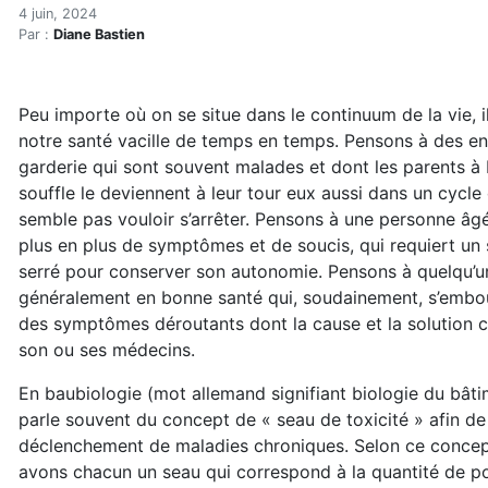
Et si notre maison pouvait 
Accueil
4 juin, 2024
Par :
Diane Bastien
Articles
Maisons saines
Hypersensibilités environnementales
Peu importe où on se situe dans le continuum de la vie, i
Et si notre maison pouvait aider à guérir? (réservé)
notre santé vacille de temps en temps. Pensons à des en
garderie qui sont souvent malades et dont les parents à
souffle le deviennent à leur tour eux aussi dans un cycle
semble pas vouloir s’arrêter. Pensons à une personne âg
plus en plus de symptômes et de soucis, qui requiert un 
serré pour conserver son autonomie. Pensons à quelqu’u
généralement en bonne santé qui, soudainement, s’embo
des symptômes déroutants dont la cause et la solution 
son ou ses médecins.
En baubiologie (mot allemand signifiant biologie du bâti
parle souvent du concept de « seau de toxicité » afin de 
déclenchement de maladies chroniques. Selon ce concep
avons chacun un seau qui correspond à la quantité de po