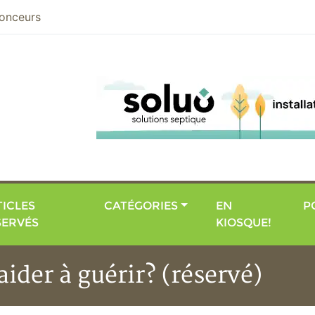
nier
onceurs
ICLES
CATÉGORIES
EN
P
SERVÉS
KIOSQUE!
aider à guérir? (réservé)