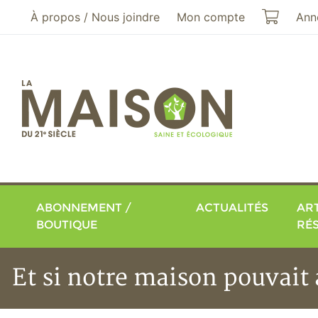
Aller au menu principal
Aller au contenu principal
Mon pa
À propos / Nous joindre
Mon compte
Ann
ABONNEMENT /
ACTUALITÉS
ART
BOUTIQUE
RÉ
Et si notre maison pouvait 