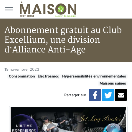
Aller au menu principal
Aller au contenu principal
Abonnement gratuit au Club
Excellium, une division
d’Alliance Anti-Age
Abonnement gratuit au Club Ex
Accueil
19 novembre, 2023
Consommation
Électrosmog
Hypersensibilités environnementales
Articles
Maisons saines
Maisons saines
Hypersensibilités environnementales
Facebook
Twitte
Co
Partager sur
Abonnement gratuit au Club Excellium, une division d’