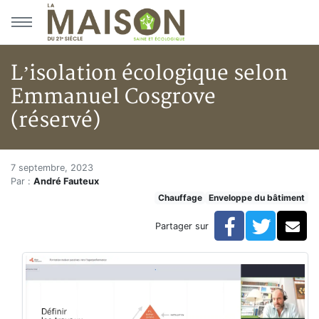
Aller au menu principal
Aller au contenu principal
L’isolation écologique selon
Emmanuel Cosgrove
(réservé)
L’isolation écologique selon 
Accueil
7 septembre, 2023
Par :
André Fauteux
Articles
Chauffage
Enveloppe du bâtiment
Chauffage
L’isolation écologique selon Emmanuel Cosgrove (rés
Facebook
Twitte
Co
Partager sur