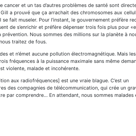
 le cancer et un tas d’autres problèmes de santé sont direct
c Gill a prouvé que ça arrachait des chromosomes aux cellu
se fait museler. Pour l’instant, le gouvernement préfère re
ent de s’enrichir et préfère dépenser trois fois plus pour «
e la prévention. Nous sommes des millions sur la planète à 
ous traitez de fous.
 ondes et n’émet aucune pollution électromagnétique. Mais l
 trois fréquences à la puissance maximale sans même dema
st violente, malade et incohérente.
tion aux radiofréquences] est une vraie blague. C’est un
res des compagnies de télécommunication, qui crée un gra
ut-être par comprendre… En attendant, nous sommes malades 