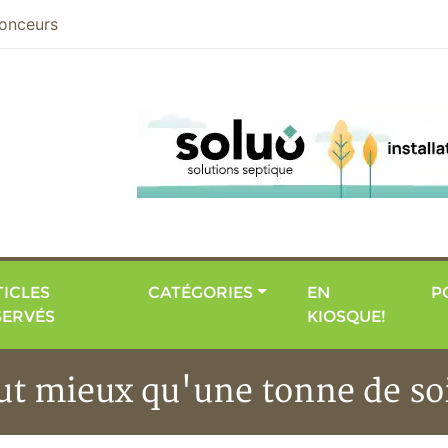
nier
onceurs
ICLES
CATÉGORIES
EN
P
SERVÉS
KIOSQUE!
t mieux qu'une tonne de soi