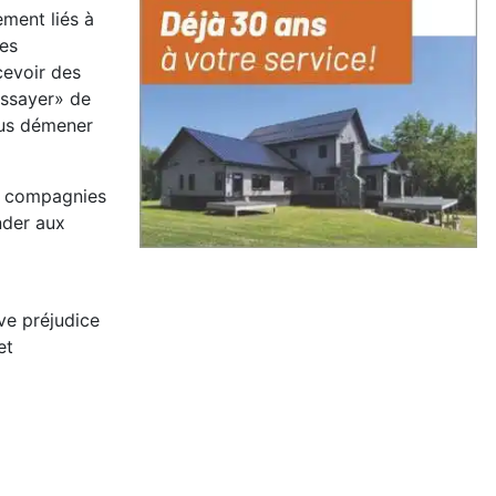
ement liés à
les
cevoir des
essayer» de
nous démener
es compagnies
nder aux
ve préjudice
et