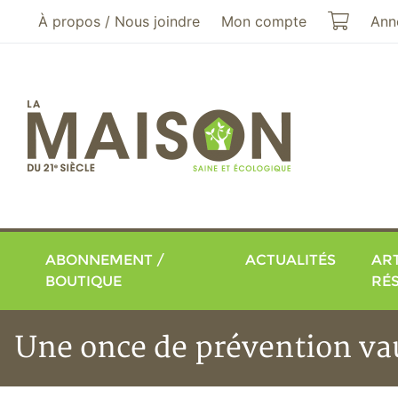
Aller au menu principal
Aller au contenu principal
Mon pa
À propos / Nous joindre
Mon compte
Ann
ABONNEMENT /
ACTUALITÉS
ART
BOUTIQUE
RÉ
Une once de prévention vau