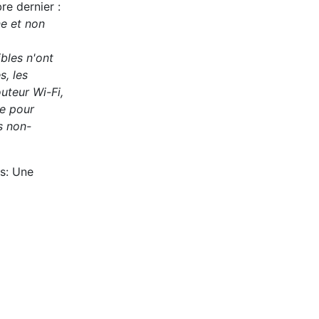
re dernier :
ne et non
bles n'ont
s, les
outeur Wi-Fi,
le pour
s non-
s: Une