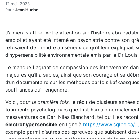
Une once de prévention vau
Accueil
12 mai, 2023
Par :
Jean Hudon
Articles
Électrosmog
Une once de prévention vaut mieux qu'une tonne de so
J’aimerais attirer votre attention sur l’histoire abraca
emploi et ayant été interné en psychiatrie contre son g
refusaient de prendre au sérieux ce qu’il leur expliquait 
d’hypersensibilité environnementale émis par le Dr Louis
Le manque flagrant de compassion des intervenants dans s
majeures qu’il a subies, ainsi que son courage et sa débr
d’un documentaire sur les méthodes parfois kafkaesques d
souffrances qu’il engendre.
Voici,
pour la première fois
, le récit de plusieurs années 
tourments psychologiques que tout humain normalement con
mésaventures de Carl Niles Blanchard, tel qu’il les raco
électrohypersensible
en ligne à
https://www.cqlpe.ca/...
exemple parmi d’autres des épreuves que subissent des d