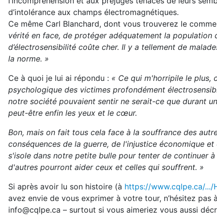
l’incompréhension et aux préjugés tenaces de leurs semb
d’intolérance aux champs électromagnétiques.
Ce même Carl Blanchard, dont vous trouverez le commen
vérité en face, de protéger adéquatement la population d
d’électrosensibilité coûte cher. Il y a tellement de mal
la norme. »
Ce à quoi je lui ai répondu :
« Ce qui m'horripile le plus,
psychologique des victimes profondément électrosensibilis
notre société pouvaient sentir ne serait-ce que durant u
peut-être enfin les yeux et le cœur.
Bon, mais on fait tous cela face à la souffrance des autre
conséquences de la guerre, de l'injustice économique et
s'isole dans notre petite bulle pour tenter de continuer 
d'autres pourront aider ceux et celles qui souffrent. »
Si après avoir lu son histoire (à
https://www.cqlpe.ca/.../
avez envie de vous exprimer à votre tour, n’hésitez pas 
info@cqlpe.ca – surtout si vous aimeriez vous aussi décr