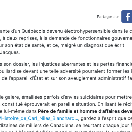
t mieux qu'une tonne de soi
Partager sur
ins... souvent inefficaces
dabrante d’un Québécois devenu électrohypersensible dans le 
ré, à deux reprises, à la demande de fonctionnaires gouver
sur son état de santé, et ce, malgré un diagnostique écrit
 Jacques.
on dossier, les injustices aberrantes et les pertes financi
ouillardise devant une telle adversité pourraient former les 
e l’appareil d’État et sur son aveuglement administratif f
de galère, émaillées parfois d’envies suicidaires pour mettre
stitué éprouverait en pareille situation. En lisant le réci
nte lui-même dans
Père de famille et homme d’affaires dev
/Histoire_de_Carl_Niles_Blanchard...
, gardez à l’esprit que c
izaines de milliers de Canadiens, se heurtant chaque jour 