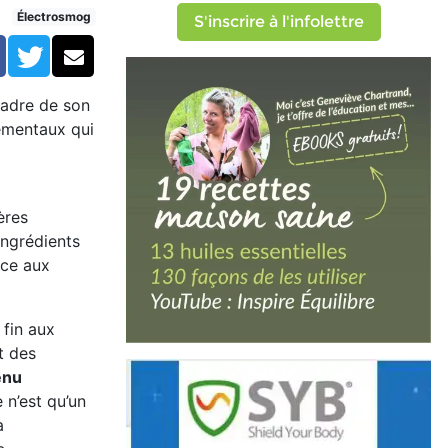
ns... souvent inefficaces
Électrosmog
S'inscrire à l'infolettre
Facebook
Twitter
Courriel
cadre de son
nementaux qui
ères
ingrédients
ace aux
 fin aux
t des
enu
e n’est qu’un
à