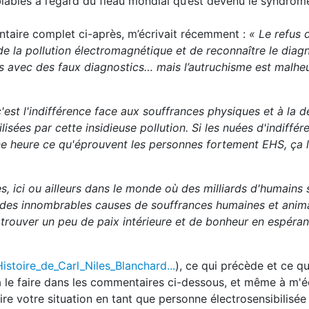
lables à l’égard du fléau mondial qu’est devenu le syndrom
taire complet ci-après, m’écrivait récemment :
« Le refus d
e la pollution électromagnétique et de reconnaître le diag
ades avec des faux diagnostics… mais l’autruchisme est malh
 c'est l'indifférence face aux souffrances physiques et à la d
ées par cette insidieuse pollution. Si les nuées d'indiffér
ne heure ce qu'éprouvent les personnes fortement EHS, ça l
s, ici ou ailleurs dans le monde où des milliards d'humains 
 des innombrables causes de souffrances humaines et anima
à trouver un peu de paix intérieure et de bonheur en espéra
Histoire_de_Carl_Niles_Blanchard...
), ce qui précède et ce qu
à le faire dans les commentaires ci-dessous, et même à m'é
ire votre situation en tant que personne électrosensibilisée