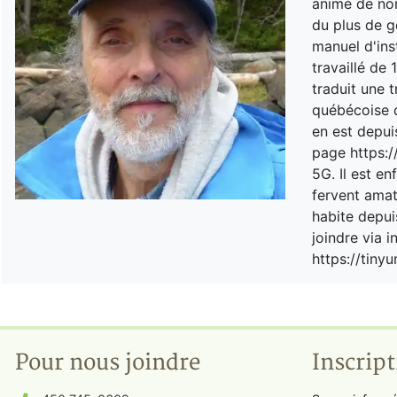
animé de nom
du plus de ge
manuel d'ins
travaillé de
traduit une 
québécoise d
en est depui
page https:
5G. Il est e
fervent amat
habite depu
joindre via i
https://tin
Pour nous joindre
Inscript