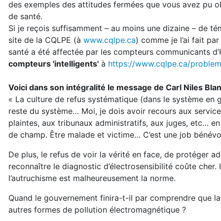
des exemples des attitudes fermées que vous avez pu ob
de santé.
Si je reçois suffisamment – au moins une dizaine – de tém
site de la CQLPE (à
www.cqlpe.ca
) comme je l’ai fait p
santé a été affectée par les compteurs communicants d
compteurs 'intelligents'
à
https://www.cqlpe.ca/proble
Voici dans son intégralité le message de Carl Niles Bla
« La culture de refus systématique (dans le système en g
reste du système… Moi, je dois avoir recours aux services
plaintes, aux tribunaux administratifs, aux juges, etc… en
de champ. Être malade et victime… C’est une job bénévol
De plus, le refus de voir la vérité en face, de protéger 
reconnaître le diagnostic d’électrosensibilité coûte cher
l’autruchisme est malheureusement la norme.
Quand le gouvernement finira-t-il par comprendre que la 
autres formes de pollution électromagnétique ?