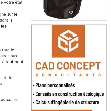
e votre état
gne sur le
dont la
 les
 tout le
saires aux
. à tout bout
e et de
s
toutes les