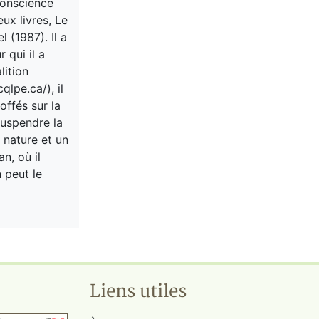
conscience
ux livres, Le
 (1987). Il a
 qui il a
lition
lpe.ca/), il
offés sur la
uspendre la
 nature et un
n, où il
 peut le
Liens utiles