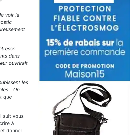
e
e voir la
nostic
eureusement
étresse
ents dans
eur ouvrirait
subissent les
les... On
nt que
i suit vous
crire à
 et donner