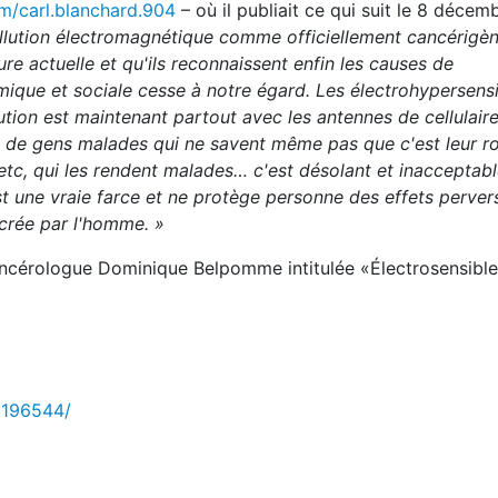
m/carl.blanchard.904
– où il publiait ce qui suit le 8 décemb
pollution électromagnétique comme officiellement cancérigè
e actuelle et qu'ils reconnaissent enfin les causes de
émique et sociale cesse à notre égard. Les électrohypersensi
ution est maintenant partout avec les antennes de cellulaire
ement de gens malades qui ne savent même pas que c'est leur r
, etc, qui les rendent malades… c'est désolant et inacceptab
 est une vraie farce et ne protège personne des effets perver
 crée par l'homme. »
ancérologue Dominique Belpomme intitulée «Électrosensible
3196544/