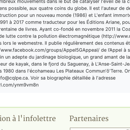
breux mouvements dans le but de catalyser l'éveil de la 
ns possible, aux quatre coins du globe. Il est l'auteur de de
truction pour un nouveau monde (1986) et L'enfant immortel
 1991 à 2017 comme traducteur pour les Éditions Ariane, pour
trentaine de livres. Ayant co-fondé en novembre 2011 la Coa
e lutte contre la pollution électromagnétique (http://www.cq
s lors le webmestre. Il publie régulièrement des contenus ét
//www.facebook.com/groups/Appel5GAppeal/ de l’Appel à s
nfin un adepte du jardinage biologique, un grand amant de la
eur de kayak, dans le fjord du Saguenay, à L'Anse-Saint-Jea
is 1980 dans l'écohameau Les Plateaux Commun'ô'Terre. On
nfo@cqlpe.ca. Voir sa biographie détaillée à l'adresse
yurl.com/ynm9vm8n
ion à l'infolettre
Partenaires