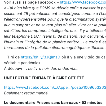
Voir aussi sa page Facebook –
https://www.facebook.co
« J’ai bien hâte que l'OMS se décide enfin à classer la 
seulement 2B potentiellement cancérigène comme à l'heur
l'électrohypersensibilité pour que la discrimination syst
aucun support et ne savent plus où aller vivre car la poll
satellites, les compteurs intelligents, etc... Il y a tell
leur téléphone DECT (sans fil de maison), leur cellulaire
l'humain et l'intégrité de la planète entière... Le code 6
thermiques de la pollution électromagnétique artificielle
– Tiré de
https://bit.ly/3JQimzD
où il y a une vidéo du c
véritable pandémie»
À découvrir :
Le livre noir des ondes
via…
UNE LECTURE ÉDIFIANTE À FAIRE CET ÉTÉ
https://www.facebook.com/.../Appe.../posts/100965326
Également recommandé…
Le documentaire Prisons sans barreaux - 52 minutes