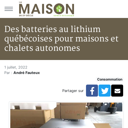
Aller au menu principal
Aller au contenu principal
Des batteries au lithium
québécoises pour maisons et
chalets autonomes
Des batteries au lithium québ
Accueil
1 juillet, 2022
Par :
André Fauteux
Articles
Consommation
Consommation
Des batteries au lithium québécoises pour maisons e
Facebook
Twitte
Co
Partager sur