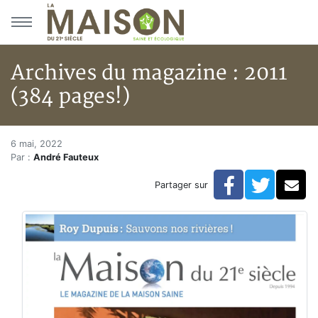
Aller au menu principal
Aller au contenu principal
Archives du magazine : 2011
(384 pages!)
Archives du magazine : 2011 (3
Accueil
6 mai, 2022
Par :
André Fauteux
Articles
Archives du magazine
Facebook
Twitte
Co
Partager sur
Archives du magazine : 2011 (384 pages!)