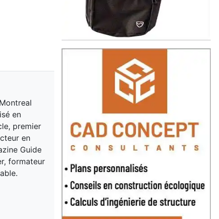
 Montreal
isé en
cle, premier
acteur en
gazine Guide
er, formateur
able.