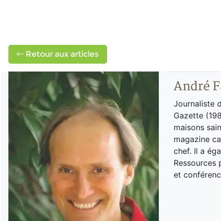
Retour aux articles
André F
Journaliste 
Gazette (198
maisons sain
magazine can
chef. Il a é
Ressources p
et conférenc