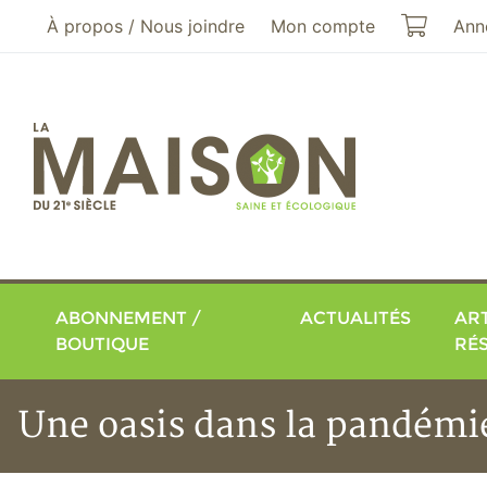
Aller au menu principal
Aller au contenu principal
Mon pa
À propos / Nous joindre
Mon compte
Ann
ABONNEMENT /
ACTUALITÉS
ART
BOUTIQUE
RÉ
Une oasis dans la pandémie