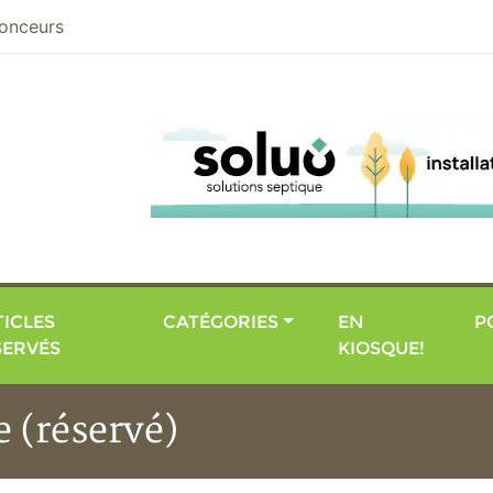
nier
onceurs
ICLES
CATÉGORIES
EN
P
SERVÉS
KIOSQUE!
 (réservé)