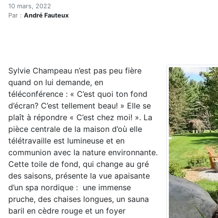
Une oasis dans la pandémie
Accueil
10 mars, 2022
Par :
André Fauteux
Articles
Maisons saines
Hypersensibilités environnementales
Une oasis dans la pandémie (réservé)
Sylvie Champeau n’est pas peu fière
quand on lui demande, en
téléconférence : « C’est quoi ton fond
d’écran? C’est tellement beau! » Elle se
plaît à répondre « C’est chez moi! ». La
pièce centrale de la maison d’où elle
télétravaille est lumineuse et en
communion avec la nature environnante.
Cette toile de fond, qui change au gré
des saisons, présente la vue apaisante
d’un spa nordique : une immense
pruche, des chaises longues, un sauna
baril en cèdre rouge et un foyer