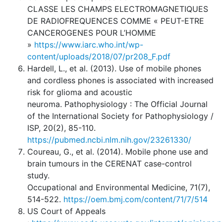
CLASSE LES CHAMPS ELECTROMAGNETIQUES
DE RADIOFREQUENCES COMME « PEUT-ETRE
CANCEROGENES POUR L’HOMME
»
https://www.iarc.who.int/wp-
content/uploads/2018/07/pr208_F.pdf
Hardell, L., et al. (2013). Use of mobile phones
and cordless phones is associated with increased
risk for glioma and acoustic
neuroma. Pathophysiology : The Official Journal
of the International Society for Pathophysiology /
ISP, 20(2), 85-110.
https://pubmed.ncbi.nlm.nih.gov/23261330/
Coureau, G., et al. (2014). Mobile phone use and
brain tumours in the CERENAT case-control
study.
Occupational and Environmental Medicine, 71(7),
514-522.
https://oem.bmj.com/content/71/7/514
US Court of Appeals