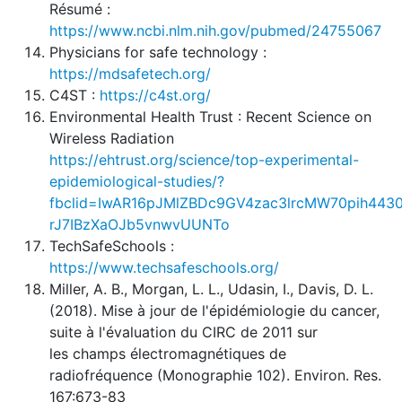
Résumé :
https://www.ncbi.nlm.nih.gov/pubmed/24755067
Physicians for safe technology :
https://mdsafetech.org/
C4ST :
https://c4st.org/
Environmental Health Trust : Recent Science on
Wireless Radiation
https://ehtrust.org/science/top-experimental-
epidemiological-studies/?
fbclid=IwAR16pJMlZBDc9GV4zac3lrcMW70pih4430
rJ7IBzXaOJb5vnwvUUNTo
TechSafeSchools :
https://www.techsafeschools.org/
Miller, A. B., Morgan, L. L., Udasin, I., Davis, D. L.
(2018). Mise à jour de l'épidémiologie du cancer,
suite à l'évaluation du CIRC de 2011 sur
les champs électromagnétiques de
radiofréquence (Monographie 102). Environ. Res.
167:673-83