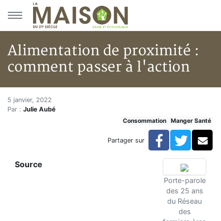
Aller au menu principal
Aller au contenu principal
Alimentation de proximité :
comment passer à l'action
Alimentation de proximité : c
Accueil
5 janvier, 2022
Par :
Julie Aubé
Articles
Consommation
Manger Santé
Consommation
Alimentation de proximité : comment passer à l'actio
Facebook
Twitte
Co
Partager sur
Source
Porte-parole
des 25 ans
du Réseau
des