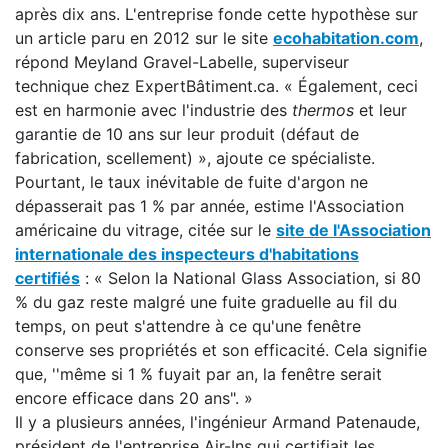
après dix ans. L'entreprise fonde cette hypothèse sur
un article paru en 2012 sur le site
ecohabitation.com
,
répond Meyland Gravel-Labelle, superviseur
technique chez ExpertBâtiment.ca. « Également, ceci
est en harmonie avec l'industrie des
thermos
et leur
garantie de 10 ans sur leur produit (défaut de
fabrication, scellement) », ajoute ce spécialiste.
Pourtant, le taux inévitable de fuite d'argon ne
dépasserait pas 1 % par année, estime l'Association
américaine du vitrage, citée sur le
site de l'Association
internationale des inspecteurs d'habitations
certifiés
: « Selon la National Glass Association, si 80
% du gaz reste malgré une fuite graduelle au fil du
temps, on peut s'attendre à ce qu'une fenêtre
conserve ses propriétés et son efficacité. Cela signifie
que, ''même si 1 % fuyait par an, la fenêtre serait
encore efficace dans 20 ans". »
Il y a plusieurs années, l'ingénieur Armand Patenaude,
président de l'entreprise Air-Ins qui certifiait les