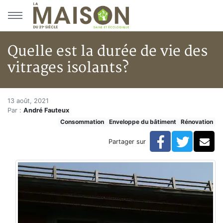
Aller au menu principal
Aller au contenu principal
Quelle est la durée de vie des
vitrages isolants?
Quelle est la durée de vie des v
Accueil
13 août, 2021
Par :
André Fauteux
Articles
Consommation
Enveloppe du bâtiment
Rénovation
Consommation
Quelle est la durée de vie des vitrages isolants?
Facebook
Twitte
Co
Partager sur