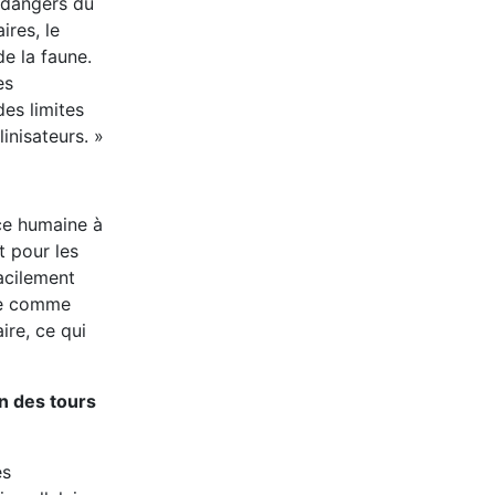
s dangers du
ires, le
e la faune.
es
es limites
inisateurs. »
nce humaine à
t pour les
acilement
ine comme
ire, ce qui
n des tours
es