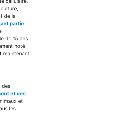
e cellulaire.
iculture,
t de la
ant partie
e
de de 15 ans
ement noté
nt maintenant
s des
ment et des
 animaux et
ous les