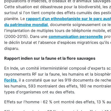
populations d'insectes, d'oiseaux et d'animaux sauvages da
Cette situation est désastreuse pour la biodiversité, les z
surtout si l'on tient compte des effets cumulés des pesti
planète. Le
rapport d'un ethnobotaniste sur le parc au
du patrimoine mondial,
documente soigneusement ce lent
l'implantation de multiples tours de téléphonie mobile, e
(2000-2015). Dans une
communication personnelle
prov
le déclin brutal et l'absence d'espèces migratrices qu'i
disparu.
Rapport indien sur la faune et la flore sauvages
En Inde, un comité interministériel composé d'experts scie
rayonnements RF sur la faune, les humains et la biosphè
Forêts
, il a constaté que sur les 919 documents de recherc
les humains, 593 montraient des effets, 180 ne montraien
types d'organismes ont eu des effets.
Effets sur l'homme : 62 % ont montré des effets, 13 % a