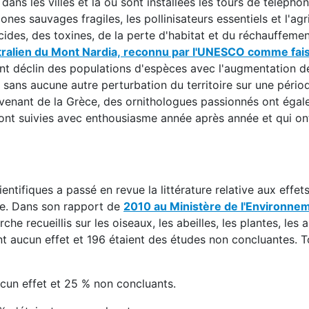
ns les villes et là où sont installées les tours de téléphoni
ones sauvages fragiles, les pollinisateurs essentiels et l'agr
cides, des toxines, de la perte d'habitat et du réchauffemen
stralien du Mont Nardia, reconnu par l'UNESCO comme fais
 déclin des populations d'espèces avec l'augmentation d
t sans aucune autre perturbation du territoire sur une pério
enant de la Grèce, des ornithologues passionnés ont égal
ls ont suivies avec enthousiasme année après année et qui o
ntifiques a passé en revue la littérature relative aux effet
re. Dans son rapport de
2010 au Ministère de l'Environne
he recueillis sur les oiseaux, les abeilles, les plantes, les
t aucun effet et 196 étaient des études non concluantes. T
ucun effet et 25 % non concluants.