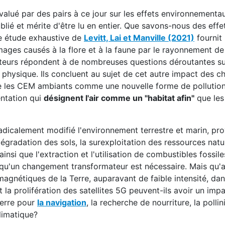
évalué par des pairs à ce jour sur les effets environnementa
lié et mérite d'être lu en entier. Que savons-nous des effe
te étude exhaustive de
Levitt, Lai et Manville (2021)
fournit
mages causés à la flore et à la faune par le rayonnement de
uteurs répondent à de nombreuses questions déroutantes su
 physique. Ils concluent au sujet de cet autre impact des 
re les CEM ambiants comme une nouvelle forme de pollution
entation qui
désignent l'air comme un ''habitat afin''
que le
radicalement modifié l'environnement terrestre et marin, pr
égradation des sols, la surexploitation des ressources natur
insi que l'extraction et l'utilisation de combustibles fossile
 qu'un changement transformateur est nécessaire. Mais qu'a
gnétiques de la Terre, auparavant de faible intensité, dan
 la prolifération des satellites 5G peuvent-ils avoir un impa
erre pour
la navigation
, la recherche de nourriture, la pollin
limatique?