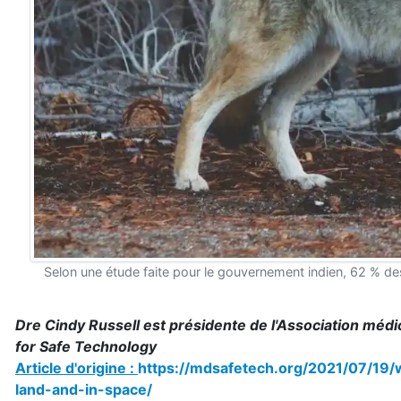
Selon une étude faite pour le gouvernement indien, 62 % de
Dre Cindy Russell est présidente de l'Association médic
for Safe Technology
Article d'origine :
https://mdsafetech.org/2021/07/19/w
land-and-in-space/