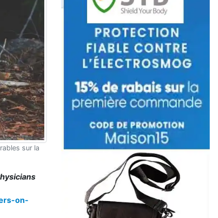
ables sur la
Physicians
wers-on-