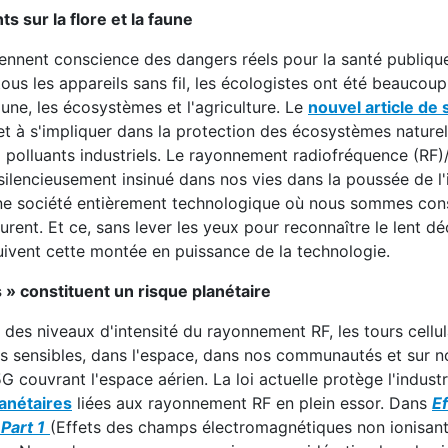
 sur la flore et la faune
ennent conscience des dangers réels pour la santé publiqu
ous les appareils sans fil, les écologistes ont été beaucoup
faune, les écosystèmes et l'agriculture. Le
no
uvel article de
s
 et à s'impliquer dans la protection des écosystèmes nature
ux polluants industriels. Le rayonnement radiofréquence (RF)
 silencieusement insinué dans nos vies dans la poussée de l'
ne société entièrement technologique où nous sommes co
rent. Et ce, sans lever les yeux pour reconnaître le lent dé
suivent cette montée en puissance de la technologie.
s » constituent un risque planétaire
 des niveaux d'intensité du rayonnement RF, les tours cellul
es sensibles, dans l'espace, dans nos communautés et sur n
G couvrant l'espace aérien. La loi actuelle protège l'industr
anétaires
liées aux rayonnement RF en plein essor. Dans
Ef
Part 1
(Effets des champs électromagnétiques non ionisants