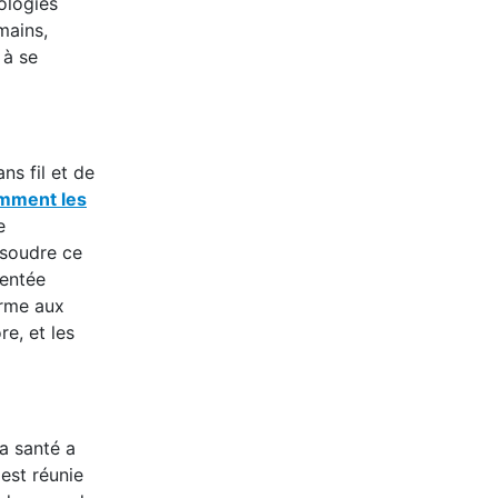
iologies
mains,
 à se
ns fil et de
omment les
e
ésoudre ce
mentée
erme aux
re, et les
a santé a
est réunie