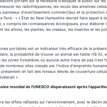
ations portant sur la nécessité d'éduquer le public sur le
 mesurer les radiofréquences, les reculs des antennes cellula
les panneaux d'avertissement commerciaux et la protection d
 flore : « L'État du New Hampshire devrait faire appel à d
e, y compris les connaissances écologiques, pour élaborer d
les arbres, les plantes, les oiseaux, les insectes et les poll
nes portables est un indicateur très efficace de la prése
laire, la probabilité de trouver un animal est faible (18 %), e
es zones forestières où aucune autre trace de pas n'est f
« de nombreux sites classés par l'indice d'empreinte huma
e présentent en fait des niveaux élevés de couverture cellula
évélerait ».
ine mondial de l'UNESCO disparaissent après l'apparitio
 les effets néfastes sur l'environnement, avec le déclin d