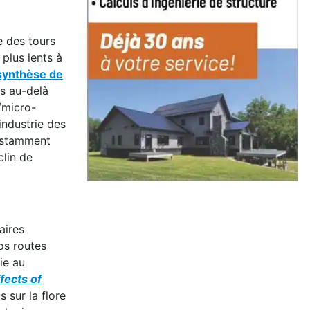
e des tours
 plus lents à
ynthèse de
ls au-delà
/micro-
industrie des
nstamment
clin de
aires
os routes
ie au
fects of
 sur la flore