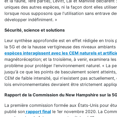
et la faune, 1ère partie), Levitt, Lai et Manville déclare
uniques des autres espèces, ni la façon dont elles utilis
lorsque nous supposons que l'utilisation sans entrave de
développer indéfiniment. »
Sécurité, science et solutions
Leur synthèse approfondie est en effet rédigée en trois pa
la 5G et de la hausse vertigineuse des niveaux ambiants 
espèces interagissent avec les CEM naturels et artifici
magnétoréception; et la troisième, à venir, examinera les
problème pour protéger l'environnement naturel. « La p
jusqu'à ce que les points de basculement soient atteints
CEM de faible intensité, qui n'existent pas actuellement, 
lois environnementales devraient être strictement appliq
Rapport de la Commission du New Hampshire sur la 5
La première commission formée aux États-Unis pour étudi
publié son
rapport final
le 1er novembre 2020. La Commiss