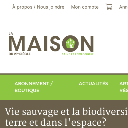
Aller au menu principal
Aller au contenu principal
Mon pa
À propos / Nous joindre
Mon compte
Ann
ABONNEMENT /
ACTUALITÉS
ART
BOUTIQUE
RÉ
Vie sauvage et la biodiversi
terre et dans l'espace?