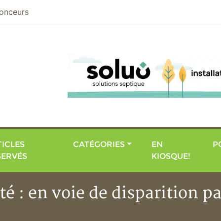
nier
onceurs
ICLES
CATÉGORIES
EN
P
SERVÉS
KIOSQUE!
té : en voie de disparition pa