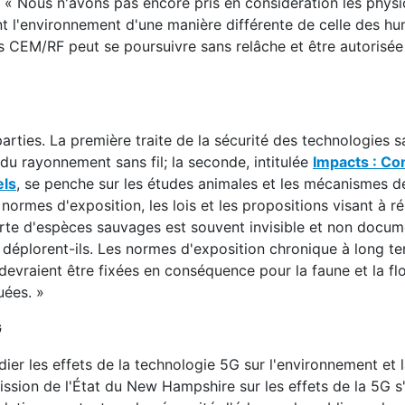
nt : « Nous n'avons pas encore pris en considération les phys
ent l'environnement d'une manière différente de celle des hu
s CEM/RF peut se poursuivre sans relâche et être autorisée
rties. La première traite de la sécurité des technologies sa
du rayonnement sans fil; la seconde, intitulée
Impacts : C
els
, se penche sur les études animales et les mécanismes d
 normes d'exposition, les lois et les propositions visant à r
erte d'espèces sauvages est souvent invisible et non docu
, déplorent-ils. Les normes d'exposition chronique à long t
devraient être fixées en conséquence pour la faune et la flo
uées. »
G
er les effets de la technologie 5G sur l'environnement et l
ion de l'État du New Hampshire sur les effets de la 5G s'