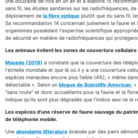
une douzaine de fois en un an et a élaboré 15 recommand
sans fil, les études sanitaires sur les radiofréquences, de
déploiement de
la fibre optique
plutôt que du sans fil, 
Sa recommandation 14 concernait justement la faune et la
organismes possédant l'expertise scientifique approprié
de sécurité en matière de radiofréquences qui protégeront 
Les animaux évitent les zones de couverture cellulaire
Macedo (2018)
a constaté que la couverture des télépho
l'échelle mondiale et que là où il y a une couverture cellu
espèces menacées encore plus faible (4%), « même dans l
détectable ». Selon un
blogue de
Scientific American
, 
"sans route" et donc accueillants pour la faune et la flor
indique qu'ils sont plus dégradés que l'indice seul ne le r
Les espèces d'une réserve de faune sauvage du patrimo
de téléphonie mobile.
Une
abondante littérature
évaluée par des pairs démontre