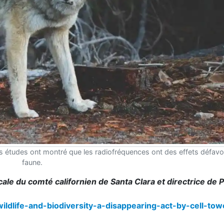
s études ont montré que les radiofréquences ont des effets défavor
faune.
ale du comté californien de Santa Clara et directrice de 
ildlife-and-biodiversity-a-disappearing-act-by-cell-to