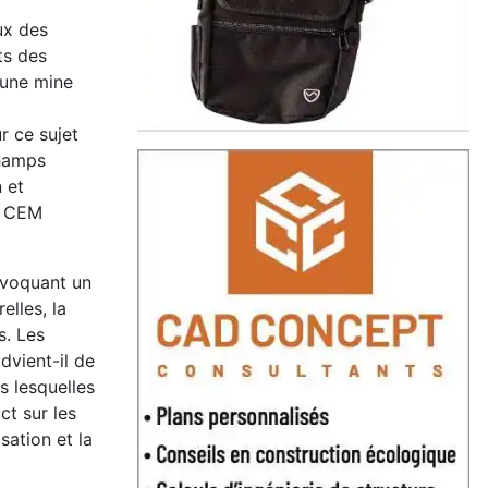
ux des
ts des
 une mine
r ce sujet
champs
 et
s CEM
ovoquant un
elles, la
s. Les
dvient-il de
s lesquelles
ct sur les
isation et la