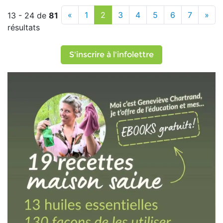
«
1
2
3
4
5
6
7
»
13 - 24 de
81
résultats
S'inscrire à l'infolettre