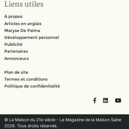
Liens utiles
À propos
Articles en anglais
Maryse De Palma
Développement personnel
Publicité
Partenaires
Annonceurs
Plan de site
Termes et conditions
Politique de confidentialité
Facebook
LinkedIn
You
© La Maison du 21e siècle - Le Magazine de la Maison Saine
2026. Tous droits réservés.