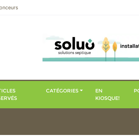
nier
onceurs
ICLES
CATÉGORIES
EN
P
SERVÉS
KIOSQUE!