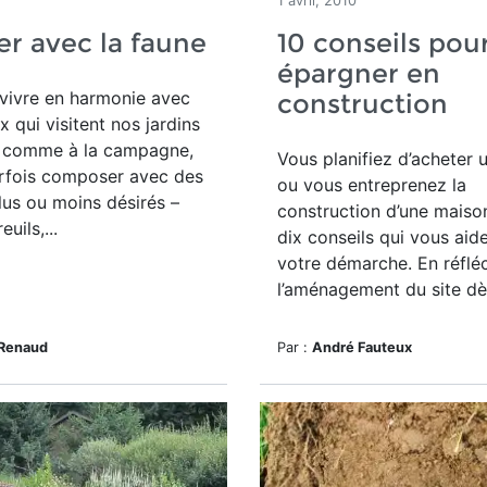
1 avril, 2010
er avec la faune
10 conseils pou
épargner en
ivre en harmonie avec
construction
x qui visitent nos jardins
le comme à la campagne,
Vous planifiez d’acheter u
arfois composer avec des
ou vous entreprenez la
plus ou moins désirés –
construction d’une maison
uils,...
dix conseils qui vous aid
votre démarche. En réflé
l’aménagement du site dès
 Renaud
Par :
André Fauteux