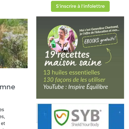
S'inscrire à l'infolettre
tomne
es
es,
 et