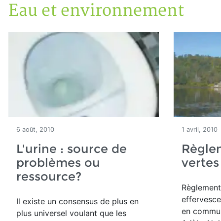
Eau et environnement
Accueil
Articles
Eau et environnement
Eau et environnement
6 août, 2010
1 avril, 2010
L'urine : source de
Règle
problèmes ou
vertes
ressource?
Règlementa
effervesc
Il existe un consensus de plus en
en commun
plus universel voulant que les