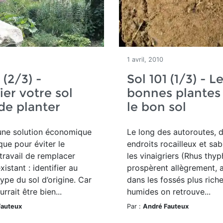
1 avril, 2010
 (2/3) -
Sol 101 (1/3) - L
ier votre sol
bonnes plantes
de planter
le bon sol
 une solution économique
Le long des autoroutes, 
que pour éviter le
endroits rocailleux et sa
 travail de remplacer
les vinaigriers (Rhus thyp
xistant : identifier au
prospèrent allègrement, 
type du sol d’origine. Car
dans les fossés plus riche
urrait être bien...
humides on retrouve...
Fauteux
Par :
André Fauteux