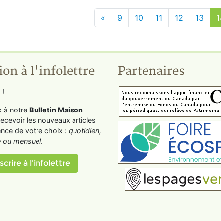
«
9
10
11
12
13
1
ion à l'infolettre
Partenaires
 !
s à notre
Bulletin Maison
recevoir les nouveaux articles
ence de votre choix :
quotidien,
 ou mensuel
.
scrire à l'infolettre