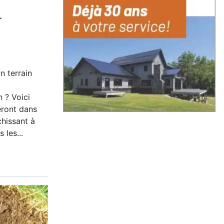
r
n terrain
 ? Voici
eront dans
chissant à
 les...