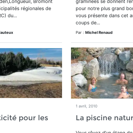
lden,Longueuil, Bromont
graminées se donnent re
icipalités régionales de
pour notre plus grand bo
C) du...
vous présente dans cet a
coups de...
Fauteux
Par :
Michel Renaud
1 avril, 2010
ticité pour les
La piscine natur
Vous rêvez d’un étang d