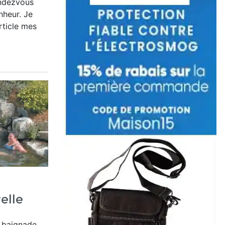
ndezvous
nheur. Je
rticle mes
elle
e baignade