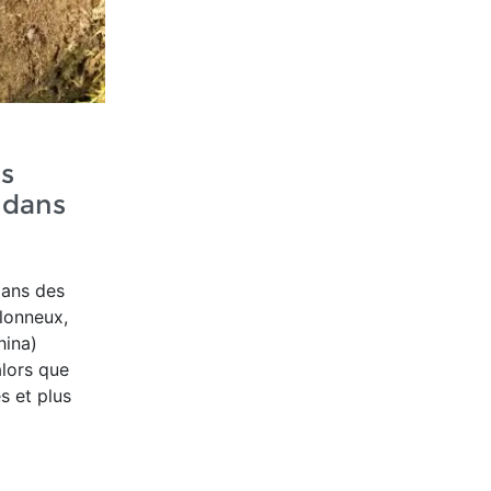
es
 dans
dans des
blonneux,
hina)
alors que
s et plus