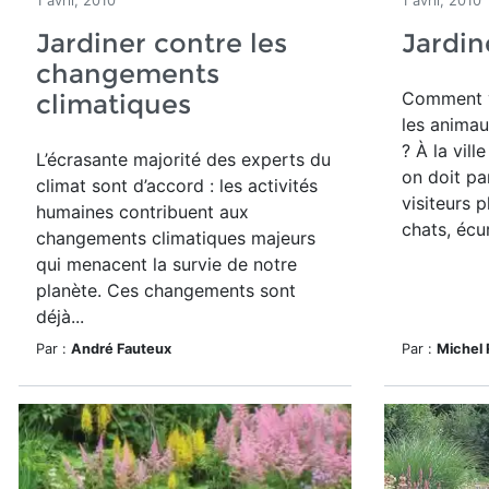
1 avril, 2010
1 avril, 2010
Jardiner contre les
Jardin
changements
Comment v
climatiques
les animau
? À la vil
L’écrasante majorité des experts du
on doit p
climat sont d’accord : les activités
visiteurs 
humaines contribuent aux
chats, écure
changements climatiques majeurs
qui menacent la survie de notre
planète. Ces changements sont
déjà...
Par :
André Fauteux
Par :
Michel