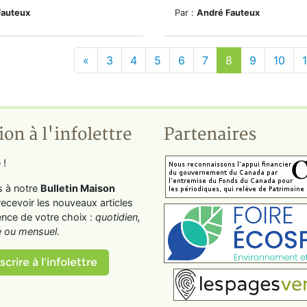
Fauteux
Par :
André Fauteux
«
3
4
5
6
7
8
9
10
1
ion à l'infolettre
Partenaires
 !
s à notre
Bulletin Maison
recevoir les nouveaux articles
ence de votre choix :
quotidien,
 ou mensuel
.
scrire à l'infolettre