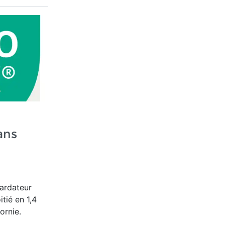
ans
tardateur
tié en 1,4
fornie.