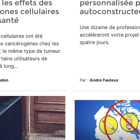
 les effets des
personnalisée 
ones cellulaires
autoconstruct
 santé
Une dizaine de professio
accéléreront votre proje
cellulaires ont été
quatre jours.
s cancérogènes chez les
t le même type de tumeur
tains utilisateurs de
 long...
udon
Par :
André Fauteux