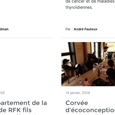
de cancer et de maladies
thyroïdiennes.
edman
Par :
André Fauteux
026
14 janvier, 2026
artement de la
Corvée
de RFK fils
d’écoconceptio