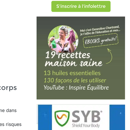
S'inscrire à l'infolettre
corps
mme dans
es risques