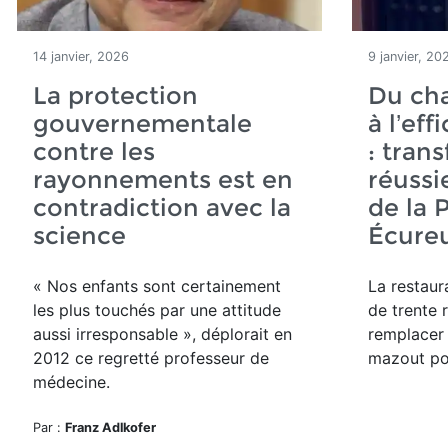
14 janvier, 2026
9 janvier, 20
La protection
Du cha
gouvernementale
à l’ef
contre les
: tran
rayonnements est en
réussi
contradiction avec la
de la 
science
Écureu
« Nos enfants sont certainement
La restaura
les plus touchés par une attitude
de trente 
aussi irresponsable », déplorait en
remplacer
2012 ce regretté professeur de
mazout pol
médecine.
Par :
Franz Adlkofer