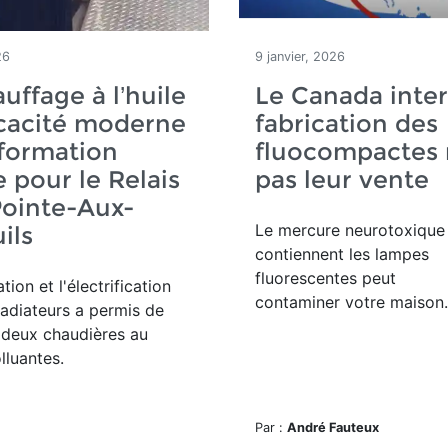
26
9 janvier, 2026
uffage à l’huile
Le Canada inter
ficacité moderne
fabrication des
sformation
fluocompactes 
e pour le Relais
pas leur vente
Pointe-Aux-
Le mercure neurotoxique
ils
contiennent les lampes
fluorescentes peut
tion et l'électrification
contaminer votre maison.
radiateurs a permis de
 deux chaudières au
luantes.
Par :
André Fauteux