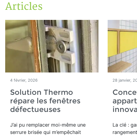
Articles
Accueil
Articles
4 février, 2026
28 janvier, 2
Solution Thermo
Concev
répare les fenêtres
appar
défectueuses
innov
J’ai pu remplacer moi-même une
La clé : g
serrure brisée qui m’empêchait
rangement 