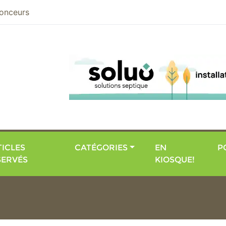
nier
onceurs
ICLES
CATÉGORIES
EN
P
SERVÉS
KIOSQUE!