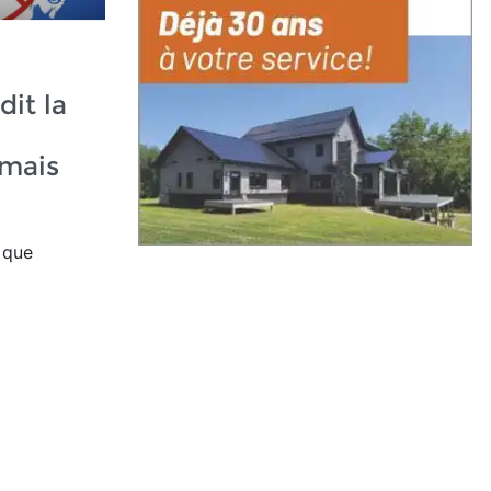
dit la
mais
 que