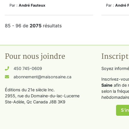
Par :
André Fauteux
Par :
André 
85 - 96 de
2075
résultats
Pour nous joindre
Inscript
450 745-0609
Soyez informé
abonnement@maisonsaine.ca
Inscrivez-vou
Saine
afin de 
Éditions du 21e siècle Inc.
selon la fréqu
2955, rue du Domaine-du-lac-Lucerne
hebdomadaire
Ste-Adèle, Qc Canada J8B 3K9
S'in