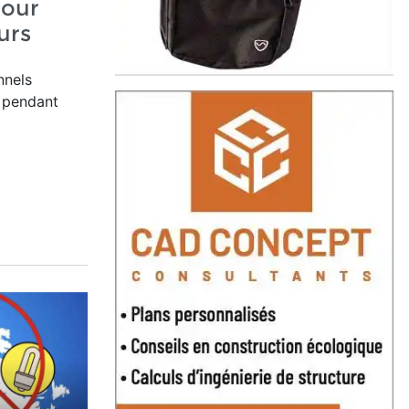
pour
eurs
nnels
t pendant