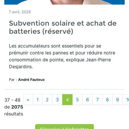
7 avril, 2026
Subvention solaire et achat de
batteries (réservé)
Les accumulateurs sont essentiels pour se
prémunir contre les pannes et pour réduire notre
consommation de pointe, explique Jean-Pierre
Desjardins.
Par :
André Fauteux
«
1
2
3
4
5
6
7
8
9
1
37 - 48
de
2075
résultats