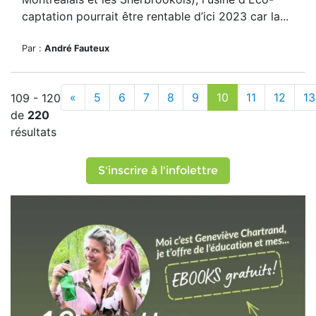
captation pourrait être rentable d’ici 2023 car la...
Par :
André Fauteux
«
5
6
7
8
9
10
11
12
13
109 - 120
de
220
résultats
S'inscrire à l'infolettre