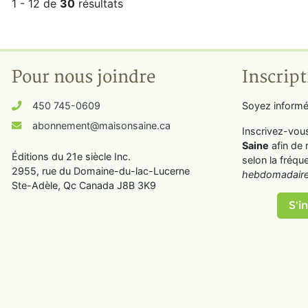
1 - 12 de
30
résultats
Pour nous joindre
Inscript
450 745-0609
Soyez informé
abonnement@maisonsaine.ca
Inscrivez-vou
Saine
afin de 
Éditions du 21e siècle Inc.
selon la fréqu
2955, rue du Domaine-du-lac-Lucerne
hebdomadaire
Ste-Adèle, Qc Canada J8B 3K9
S'in