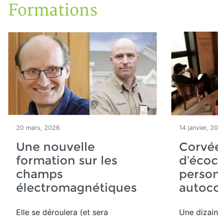
Formations
Accueil
Articles
Formations
20 mars, 2026
14 janvier, 2
Une nouvelle
Corvé
formation sur les
d’éco
champs
person
électromagnétiques
autoc
Elle se déroulera (et sera
Une dizain