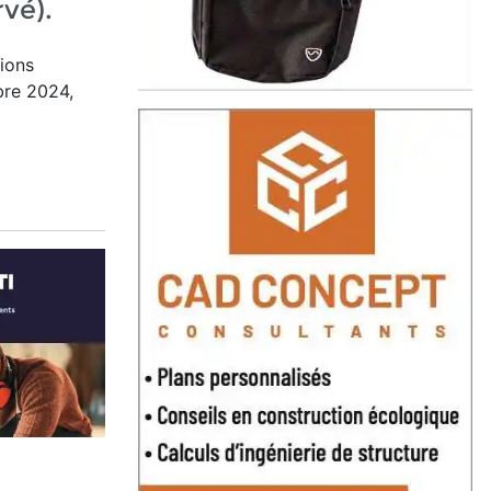
vé).
tions
bre 2024,