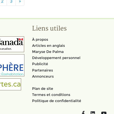
2
3
»
Liens utiles
À propos
Articles en anglais
Maryse De Palma
Développement personnel
Publicité
Partenaires
Annonceurs
Plan de site
Termes et conditions
Politique de confidentialité
Facebook
LinkedIn
You