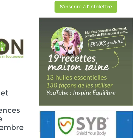
S'inscrire à l'infolettre
 et
ences
e
vembre