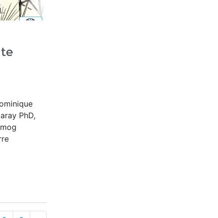
te
Dominique
garay PhD,
osmog
rre