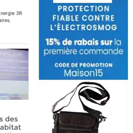
Énergie 3R
ires.
s des
abitat