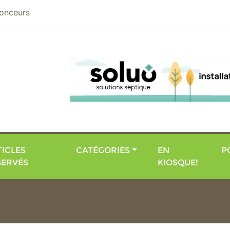
nier
onceurs
ICLES
CATÉGORIES
EN
P
SERVÉS
KIOSQUE!