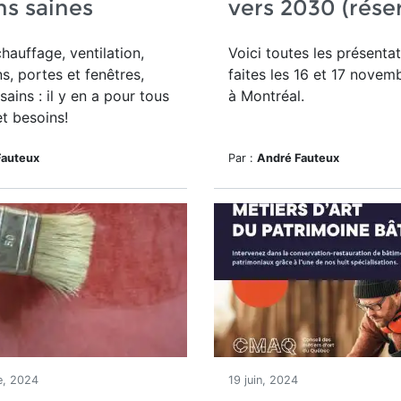
s saines
vers 2030 (réser
chauffage, ventilation,
Voici toutes les présenta
s, portes et fenêtres,
faites les 16 et 17 novem
ains : il y en a pour tous
à Montréal.
et besoins!
Fauteux
Par :
André Fauteux
e, 2024
19 juin, 2024