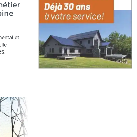
étier
oine
mental et
elle
25.