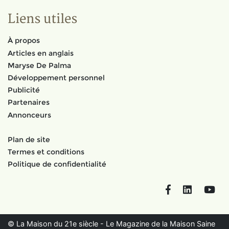
Liens utiles
À propos
Articles en anglais
Maryse De Palma
Développement personnel
Publicité
Partenaires
Annonceurs
Plan de site
Termes et conditions
Politique de confidentialité
Facebook
LinkedIn
You
© La Maison du 21e siècle - Le Magazine de la Maison Saine