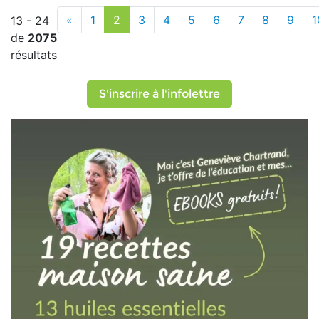
«
1
2
3
4
5
6
7
8
9
1
13 - 24
de
2075
résultats
S'inscrire à l'infolettre