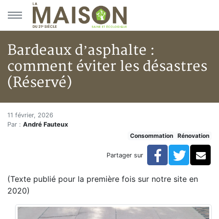
Aller au menu principal
Aller au contenu principal
Bardeaux d’asphalte :
comment éviter les désastres
(Réservé)
Bardeaux d’asphalte : comment 
Accueil
11 février, 2026
Par :
André Fauteux
Articles
Consommation
Rénovation
Actualités
Bardeaux d’asphalte : comment éviter les désastres (
Facebook
Twitte
Co
Partager sur
(Texte publié pour la première fois sur notre site en
2020)