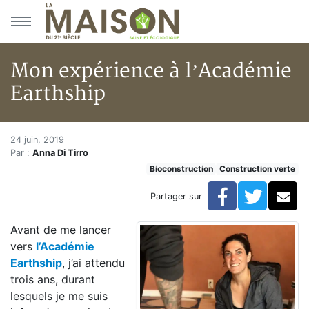
Aller au menu principal
Aller au contenu principal
Mon expérience à l’Académie
Earthship
Mon expérience à l’Académie 
Accueil
24 juin, 2019
Par :
Anna Di Tirro
Articles
Bioconstruction
Construction verte
Construction verte
Enveloppe du bâtiment
Facebook
Twitte
Co
Partager sur
Mon expérience à l’Académie Earthship
Avant de me lancer
vers
l’Académie
Earthship
, j’ai attendu
trois ans, durant
lesquels je me suis