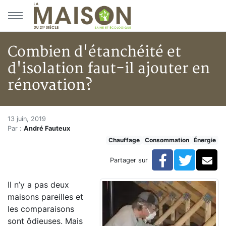
Aller au menu principal
Aller au contenu principal
Combien d'étanchéité et
d'isolation faut-il ajouter en
rénovation?
Combien d'étanchéité et d'isol
Accueil
13 juin, 2019
Par :
André Fauteux
Articles
Chauffage
Consommation
Énergie
Énergie
Chauffage
Facebook
Twitte
Co
Partager sur
Combien d'étanchéité et d'isolation faut-il ajouter en
Il n’y a pas deux
maisons pareilles et
les comparaisons
sont ôdieuses. Mais