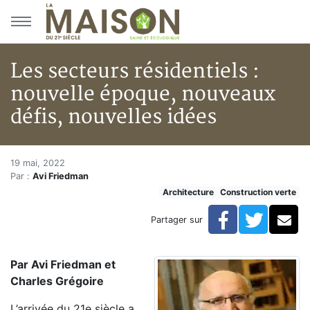
Aller au menu principal
Aller au contenu principal
Les secteurs résidentiels :
nouvelle époque, nouveaux
défis, nouvelles idées
Les secteurs résidentiels : nou
Accueil
19 mai, 2022
Par :
Avi Friedman
Articles
Architecture
Construction verte
Construction verte
Enveloppe du bâtiment
Facebook
Twitte
Co
Partager sur
Les secteurs résidentiels : nouvelle époque, nouveaux 
Par Avi Friedman et
Charles Grégoire
L’arrivée du 21e siècle a