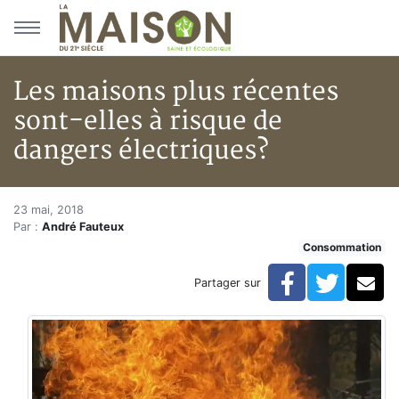
Aller au menu principal
Aller au contenu principal
Les maisons plus récentes
sont-elles à risque de
dangers électriques?
Les maisons plus récentes sont
Accueil
23 mai, 2018
Par :
André Fauteux
Articles
Consommation
Actualités
Les maisons plus récentes sont-elles à risque de dang
Facebook
Twitte
Co
Partager sur