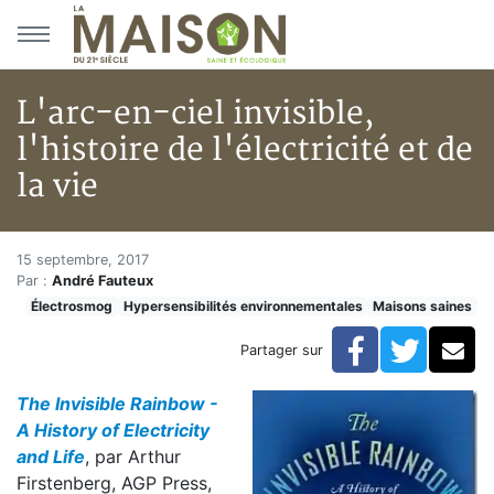
Aller au menu principal
Aller au contenu principal
L'arc-en-ciel invisible,
l'histoire de l'électricité et de
la vie
L'arc-en-ciel invisible, l'histoir
Accueil
15 septembre, 2017
Par :
André Fauteux
Articles
Électrosmog
Hypersensibilités environnementales
Maisons saines
Maisons saines
Hypersensibilités environnementales
Facebook
Twitte
Co
Partager sur
L'arc-en-ciel invisible, l'histoire de l'électricité et de la
The Invisible Rainbow -
A History of Electricity
and Life
, par Arthur
Firstenberg, AGP Press,