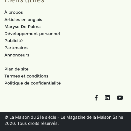
Liens utiles
À propos
Articles en anglais
Maryse De Palma
Développement personnel
Publicité
Partenaires
Annonceurs
Plan de site
Termes et conditions
Politique de confidentialité
Facebook
LinkedIn
You
© La Maison du 21e siècle - Le Magazine de la Maison Saine
2026. Tous droits réservés.