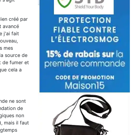
lien créé par
st avancé
j'ai fait
nouveau,
rs mes
 la source de
t de fumer et
que cela a
onde ne sont
ndation de
ogiques non
 mais il faut
ongtemps