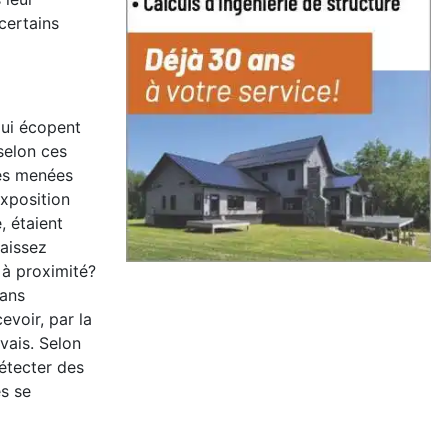
certains
qui écopent
selon ces
des menées
exposition
, étaient
aissez
 à proximité?
dans
voir, par la
vais. Selon
étecter des
s se