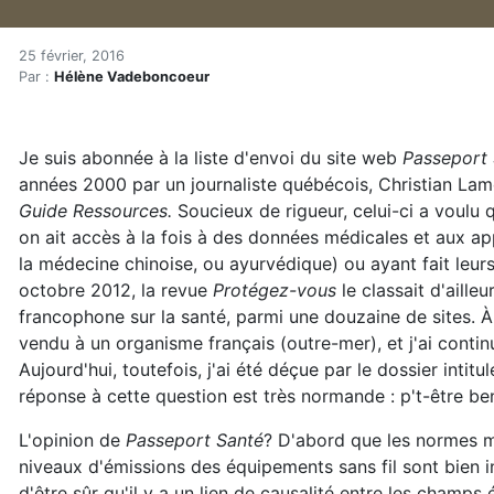
Journal d’une électrosensib
Accueil
25 février, 2016
Par :
Hélène Vadeboncoeur
Articles
Maisons saines
Hypersensibilités environnementales
Je suis abonnée à la liste d'envoi du site web
Passeport
Journal d’une électrosensible : Passeport Santé et le
années 2000 par un journaliste québécois, Christian La
Guide Ressources.
Soucieux de rigueur, celui-ci a voulu q
on ait accès à la fois à des données médicales et aux app
la médecine chinoise, ou ayurvédique) ou ayant fait leurs
octobre 2012, la revue
Protégez-vous
le classait d'aille
francophone sur la santé, parmi une douzaine de sites. 
vendu à un organisme français (outre-mer), et j'ai continu
Aujourd'hui, toutefois, j'ai été déçue par le dossier intitu
réponse à cette question est très normande : p't-être ben
L'opinion de
Passeport Santé
? D'abord que les normes ma
niveaux d'émissions des équipements sans fil sont bien in
d'être sûr qu'il y a un lien de causalité entre les champs é