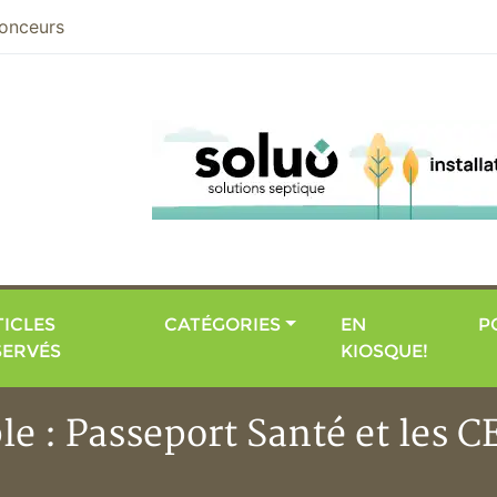
nier
onceurs
ICLES
CATÉGORIES
EN
P
SERVÉS
KIOSQUE!
le : Passeport Santé et les C