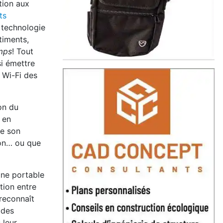
tion aux
ts
 technologie
timents,
emps
!
Tout
si émettre
s Wi-Fi des
on du
 en
se son
son… ou que
one portable
tion entre
reconnaît
 des
 leur