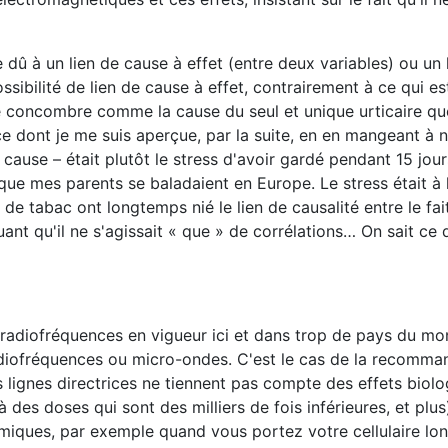
û à un lien de cause à effet (entre deux variables) ou un 
ibilité de lien de cause à effet, contrairement à ce qui e
é le concombre comme la cause du seul et unique urticaire que 
 ce dont je me suis aperçue, par la suite, en en mangeant à 
a cause – était plutôt le stress d'avoir gardé pendant 15 jou
 que mes parents se baladaient en Europe. Le stress était à
e tabac ont longtemps nié le lien de causalité entre le fai
nt qu'il ne s'agissait « que » de corrélations… On sait ce 
x radiofréquences en vigueur ici et dans trop de pays du m
adiofréquences ou micro-ondes. C'est le cas de la recomma
s lignes directrices ne tiennent pas compte des effets biol
es doses qui sont des milliers de fois inférieures, et plus),
rmiques, par exemple quand vous portez votre cellulaire l