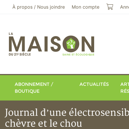
Aller au menu principal
Aller au contenu principal
Mon pa
À propos / Nous joindre
Mon compte
Ann
ABONNEMENT /
ACTUALITÉS
ART
BOUTIQUE
RÉ
Journal d’une électrosensib
chèvre et le chou