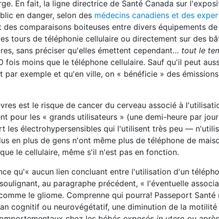
e. En fait, la ligne directrice de Santé Canada sur l'exposi
blic en danger, selon des
médecins canadiens et des exper
ait des comparaisons boiteuses entre divers équipements de
r des tours de téléphonie cellulaire ou directement sur des bâ
res, sans préciser qu'elles émettent cependant…
tout le t
fois moins que le téléphone cellulaire. Sauf qu'il peut aus
it par exemple et qu'en ville, on « bénéficie » des émission
res est le risque de cancer du cerveau associé à l'utilisati
nt pour les « grands utilisateurs » (une demi-heure par jour
les électrohypersensibles qui l'utilisent très peu — n'utili
 plus en plus de gens n'ont même plus de téléphone de mai
que le cellulaire, même s'il n'est pas en fonction.
nce qu'« aucun lien concluant entre l'utilisation d'un téléph
soulignant, au paragraphe précédent, « l'éventuelle associa
u, comme le gliome. Comprenne qui pourra! Passeport Santé 
plan cognitif ou neurovégétatif, une diminution de la motilité
 comportementaux chez les bébés exposés
in utero
ou après