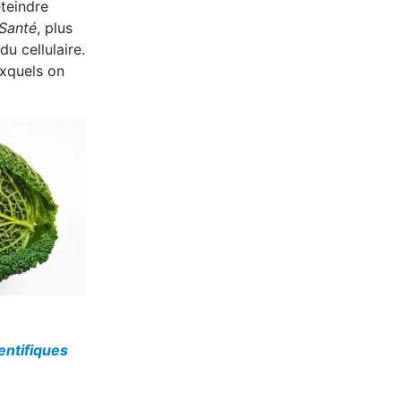
éteindre
Santé
, plus
du cellulaire.
uxquels on
ientifiques