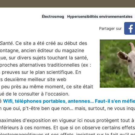
le : Passeport Santé et les C
Électrosmog
Hypersensibilités environnementales
Partager sur
 Santé
. Ce site a été créé au début des
s CEM ou l’art de ménager la chèvre et le chou
montagne, ancien éditeur du magazine
ue, sur divers sujets touchant la santé,
roches alternatives traditionnelles (ex :
 preuves sur le plan scientifique. En
urs deuxième meilleur site web
À peu près au même moment, ce site était
é de le consulter à l'occasion.
lé
Wifi, téléphones portables, antennes… Faut-il s'en méfi
 que oui, p't-être ben que non... mais, surtout, ne vous inq
ximales d'exposition en vigueur ici nous protègent tout à f
férieurs à ces normes. Et que si on observe certains effets,
lectromagnétiques et ces effets, insistant sur le fait qu'il ne