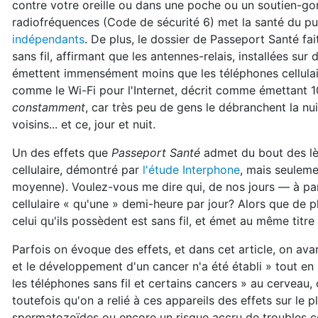
contre votre oreille ou dans une poche ou un soutien-gorg
radiofréquences (Code de sécurité 6) met la santé du pu
indépendants
. De plus, le dossier de Passeport Santé f
sans fil, affirmant que les antennes-relais, installées su
émettent immensément moins que les téléphones cellulai
comme le Wi-Fi pour l'Internet, décrit comme émettant 10 
constamment
, car très peu de gens le débranchent la nu
voisins... et ce, jour et nuit.
Un des effets que
Passeport Santé
admet du bout des lèv
cellulaire, démontré par
l'étude Interphone
, mais seuleme
moyenne). Voulez-vous me dire qui, de nos jours — à part 
cellulaire « qu'une » demi-heure par jour? Alors que de
celui qu'ils possèdent est sans fil, et émet au même titre 
Parfois on évoque des effets, et dans cet article, on ava
et le développement d'un cancer n'a été établi » tout en 
les téléphones sans fil et certains cancers » au cervea
toutefois qu'on a relié à ces appareils des effets sur le 
spermatozoïdes ou encore un risque accru de troubles