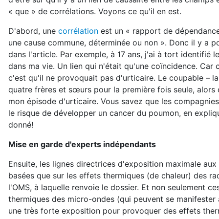
« que » de corrélations. Voyons ce qu'il en est.
D'abord, une
corrélation
est un « rapport de dépendance d
une cause commune, déterminée ou non ». Donc il y a poss
dans l'article. Par exemple, à 17 ans, j'ai à tort identifi
dans ma vie. Un lien qui n'était qu'une coïncidence. Car
c'est qu'il ne provoquait pas d'urticaire. Le coupable – l
quatre frères et sœurs pour la première fois seule, alors
mon épisode d'urticaire. Vous savez que les compagnies d
le risque de développer un cancer du poumon, en expliqua
donné!
Mise en garde d'experts indépendants
Ensuite, les lignes directrices d'exposition maximale au
basées que sur les effets thermiques (de chaleur) des r
l'OMS, à laquelle renvoie le dossier. Et non seulement ce
thermiques des micro-ondes (qui peuvent se manifester à d
une très forte exposition pour provoquer des effets the