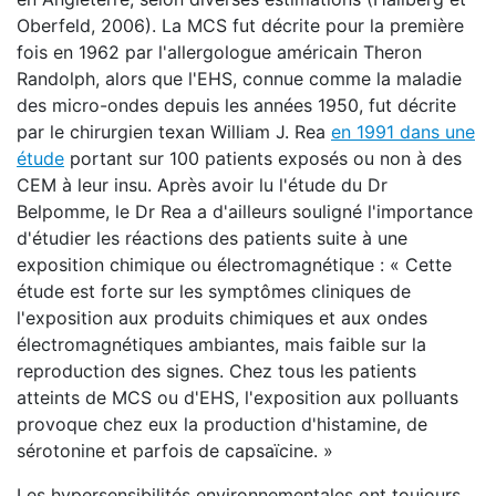
Oberfeld, 2006). La MCS fut décrite pour la première
fois en 1962 par l'allergologue américain Theron
Randolph, alors que l'EHS, connue comme la maladie
des micro-ondes depuis les années 1950, fut décrite
par le chirurgien texan William J. Rea
en 1991 dans une
étude
portant sur 100 patients exposés ou non à des
CEM à leur insu. Après avoir lu l'étude du Dr
Belpomme, le Dr Rea a d'ailleurs souligné l'importance
d'étudier les réactions des patients suite à une
exposition chimique ou électromagnétique : «
Cette
étude
est forte
sur les
symptômes cliniques de
l'exposition aux produits chimiques et aux ondes
électromagnétiques
ambiantes,
mais faible
sur la
reproduction des
signes
. Chez t
ous les patients
atteints de MCS ou d'EHS, l'exposition aux polluants
p
rovoque chez eux la production
d
'histamine
,
de
sérotonine
et parfois
de
capsaïcine
. »
Les hypersensibilités environnementales ont toujours