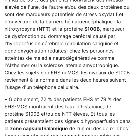
élevés de l'une, de l'autre et/ou des deux protéines qui
sont des marqueurs potentiels de stress oxydatif et
d'ouverture de la barrière hématoencéphalique : la
nitrotyrosyne (
NTT
) et la protéine
S100B
, marqueur
de dysfonction ou dommage cérébral causé par
l'hypoperfusion cérébrale (circulation sanguine et
donc oxygénation réduites) chez les personnes
atteintes de maladie neurodégénérative comme
l'Alzheimer ou la sclérose latérale amyotrophique.
Chez les sujets non EHS ni MCS, les niveaux de S100B
reviennent à la normale dans les deux heures suivant
l'usage d'un téléphone cellulaire.
• Globalement, 72 % des patients EHS et 79 % des
EHS-MCS montraient des taux d'histamine, de
protéine S100B et/ou de NTT élevés. Et tous les
patients présentaient des signes d'hypoperfusion dans
la
zone capsulothalamique
de l'un ou des
deux lobes
temporaux observé par tomosphygmographie par