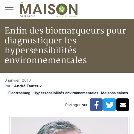
Aller au menu principal
Aller au contenu principal
Enfin des biomarqueurs pour
diagnostiquer les
hypersensibilités
environnementales
Enfin des biomarqueurs pour d
Accueil
6 janvier, 2016
Par :
André Fauteux
Articles
Électrosmog
Hypersensibilités environnementales
Maisons saines
Maisons saines
Hypersensibilités environnementales
Facebook
Twitte
Co
Partager sur
Enfin des biomarqueurs pour diagnostiquer les hypers