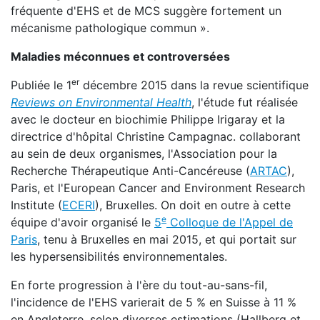
fréquente d'EHS et de MCS suggère fortement un
mécanisme pathologique commun ».
Maladies méconnues et controversées
er
Publiée le 1
décembre 2015 dans la revue scientifique
Reviews on Environmental Health
, l'étude fut réalisée
avec le docteur en biochimie Philippe Irigaray et la
directrice d'hôpital Christine Campagnac. collaborant
au sein de deux organismes, l'Association pour la
Recherche Thérapeutique Anti-Cancéreuse (
ARTAC
),
Paris, et l'European Cancer and Environment Research
Institute (
ECERI
), Bruxelles. On doit en outre à cette
e
équipe d'avoir organisé le
5
Colloque de l'Appel de
Paris
,
tenu à Bruxelles en mai 2015, et qui portait sur
les hypersensibilités environnementales.
En forte progression à l'ère du tout-au-sans-fil,
l'incidence de l'EHS varierait de 5 % en Suisse à 11 %
en Angleterre, selon diverses estimations (Hallberg et