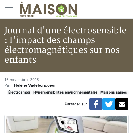
Aller au menu principal
Aller au contenu principal
Journal d'une électrosensible
: l'impact des champs
électromagnétiques sur nos
enfants
Journal d'une électrosensible 
Accueil
16 novembre, 2015
Par :
Hélène Vadeboncoeur
Articles
Électrosmog
Hypersensibilités environnementales
Maisons saines
Maisons saines
Hypersensibilités environnementales
Facebook
Twitte
Co
Partager sur
Journal d'une électrosensible : l'impact des champs 