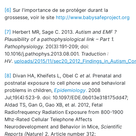
[6]
Sur l'importance de se protéger durant la
grossesse, voir le site
http://www.babysafeproject.org
[7]
Herbert MR, Sage C. 2013.
Autism and EMF ?
Plausibility of a pathophysiological link – Part 1.
Pathophysiology.
20(3):191-209; doi:
10.1016/j.pathophys.2013.08.001.
Traduction :
HV
.
uploads/2015/11/sec20_2012_Findings_in_Autism_Co
[8]
Divan HA, Kheifets L, Obel C
et al.
Prenatal and
postnatal exposure to cell phone use and behavioral
problems in children,
Epidemiology
.
2008
Jul;19(4):523-9. doi: 10.1097/EDE.0b013e318175dd47;
Aldad TS, Gan G, Gao XB, et al. 2012, Fetal
Radiofrequency Radiation Exposure from 800-1900
Mhz-Rated Cellular Telephone Affects
Neurodevelopment and Behavior in Mice,
Scientific
Reports (Nature)
2. Article number 312;