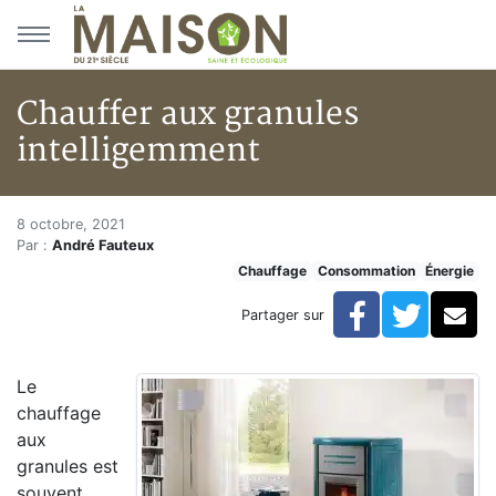
Aller au menu principal
Aller au contenu principal
Chauffer aux granules
intelligemment
Chauffer aux granules intelli
Accueil
8 octobre, 2021
Par :
André Fauteux
Articles
Chauffage
Consommation
Énergie
Énergie
Chauffage
Facebook
Twitte
Co
Partager sur
Chauffer aux granules intelligemment
Le
chauffage
aux
granules est
souvent