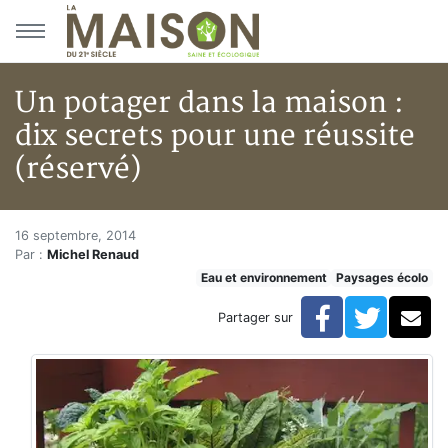
Aller au menu principal
Aller au contenu principal
Un potager dans la maison :
dix secrets pour une réussite
(réservé)
Un potager dans la maison : dix
Accueil
16 septembre, 2014
Par :
Michel Renaud
Articles
Eau et environnement
Paysages écolo
Eau et environnement
Eau et environnement
Facebook
Twitte
Co
Partager sur
Un potager dans la maison : dix secrets pour une réus