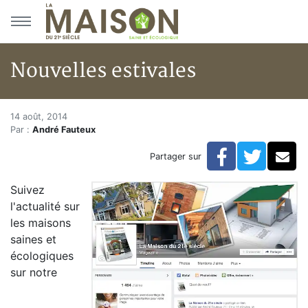
Aller au menu principal
Aller au contenu principal
Nouvelles estivales
Nouvelles estivales
Accueil
14 août, 2014
Par :
André Fauteux
Articles
Bulletin la Maison saine
Facebook
Twitte
Co
Partager sur
Nouvelles estivales
Suivez
l'actualité sur
les maisons
saines et
écologiques
sur notre