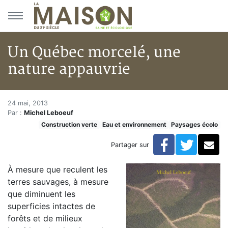
Aller au menu principal
Aller au contenu principal
Un Québec morcelé, une
nature appauvrie
Un Québec morcelé, une natur
Accueil
24 mai, 2013
Par :
Michel Leboeuf
Articles
Construction verte
Eau et environnement
Paysages écolo
Construction verte
Enveloppe du bâtiment
Facebook
Twitte
Co
Partager sur
Un Québec morcelé, une nature appauvrie
À mesure que reculent les
terres sauvages, à mesure
que diminuent les
superficies intactes de
forêts et de milieux