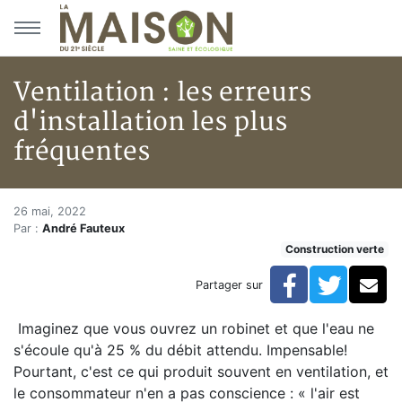
Aller au menu principal
Aller au contenu principal
Ventilation : les erreurs
d'installation les plus
fréquentes
Ventilation : les erreurs d'inst
Accueil
26 mai, 2022
Par :
André Fauteux
Articles
Construction verte
Construction verte
Enveloppe du bâtiment
Facebook
Twitte
Co
Partager sur
Ventilation : les erreurs d'installation les plus fréquent
Imaginez que vous ouvrez un robinet et que l'eau ne
s'écoule qu'à 25 % du débit attendu. Impensable!
Pourtant, c'est ce qui produit souvent en ventilation, et
le consommateur n'en a pas conscience : « l'air est