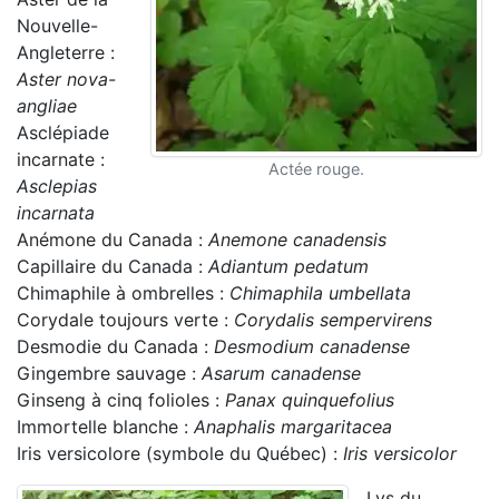
Nouvelle-
Angleterre :
Aster nova-
angliae
Asclépiade
incarnate :
Actée rouge.
Asclepias
incarnata
Anémone du Canada :
Anemone canadensis
Capillaire du Canada :
Adiantum pedatum
Chimaphile à ombrelles :
Chimaphila umbellata
Corydale toujours verte :
Corydalis sempervirens
Desmodie du Canada :
Desmodium canadense
Gingembre sauvage :
Asarum canadense
Ginseng à cinq folioles :
Panax quinquefolius
Immortelle blanche :
Anaphalis margaritacea
Iris versicolore (symbole du Québec) :
Iris versicolor
Lys du