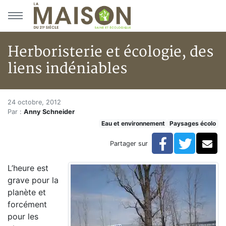
Aller au menu principal
Aller au contenu principal
Herboristerie et écologie, des
liens indéniables
Herboristerie et écologie, des 
Accueil
24 octobre, 2012
Par :
Anny Schneider
Articles
Eau et environnement
Paysages écolo
Eau et environnement
Eau et environnement
Facebook
Twitte
Co
Partager sur
Herboristerie et écologie, des liens indéniables
L’heure est
grave pour la
planète et
forcément
pour les