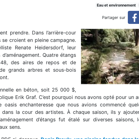
 nature
Eau et environnement
Partager sur
sent prendre. Dans l’arrière-cour
ls se croient en pleine campagne.
lliste Renate Heidersdorf, leur
ées d’aménagement. Quatre étangs
 48, des aires de repos et de
 de grands arbres et sous-bois
ont.
onnelle en béton, soit 25 000 $,
explique Erik Graf. C’est pourquoi nous avons opté pour u
tte oasis enchanteresse que nous avions commencé que
 dans la cour des artistes. À chaque saison, ils y ajoute
’aménagement d’étangs fut étalé sur diverses saisons, 
 aux sens.