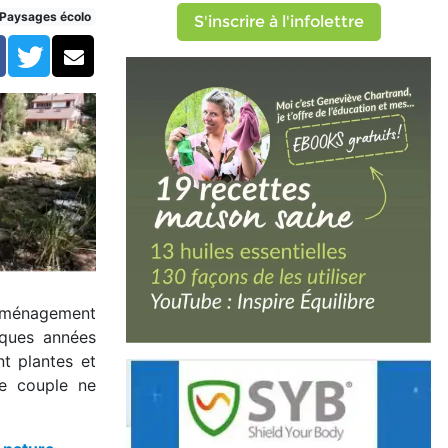
Paysages écolo
S'inscrire à l'infolettre
Facebook
Twitter
Courriel
n aménagement
lques années
nt plantes et
le couple ne