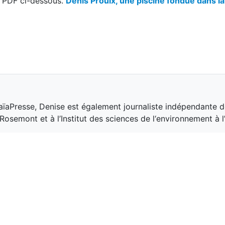
ne PDF ci-dessous.
Denis Proulx, une piscine fondue dans la
aïaPresse, Denise est également journaliste indépendante d
osemont et à l’Institut des sciences de l‘environnement à 