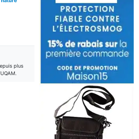
 nature
epuis plus
l’UQAM.