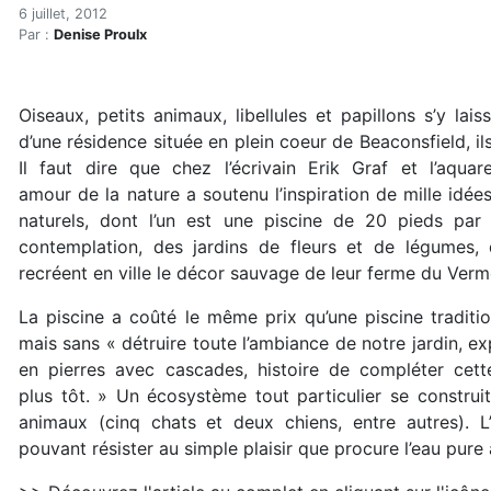
Une piscine fondue dans la
Accueil
6 juillet, 2012
Par :
Denise Proulx
Articles
Eau et environnement
Eau et environnement
Oiseaux, petits animaux, libellules et papillons s’y lais
Une piscine fondue dans la nature
d’une résidence située en plein coeur de Beaconsfield, i
Il faut dire que chez l’écrivain Erik Graf et l’aquare
amour de la nature a soutenu l’inspiration de mille id
naturels, dont l’un est une piscine de 20 pieds par
contemplation, des jardins de fleurs et de légumes,
recréent en ville le décor sauvage de leur ferme du Verm
La piscine a coûté le même prix qu’une piscine traditi
mais sans « détruire toute l’ambiance de notre jardin, 
en pierres avec cascades, histoire de compléter ce
plus tôt. » Un écosystème tout particulier se construit
animaux (cinq chats et deux chiens, entre autres). L
pouvant résister au simple plaisir que procure l’eau pure