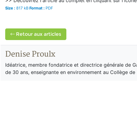
>> Découvrez l'article au complet en cliquant sur l'icô
Size :
817 kB
Format :
PDF
Retour aux articles
Denise Proulx
Idéatrice, membre fondatrice et directrice générale de G
de 30 ans, enseignante en environnement au Collège de R