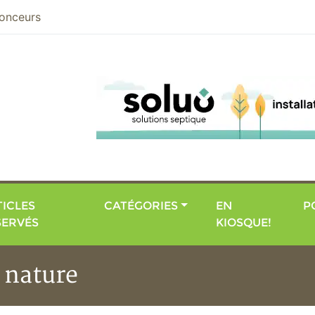
nier
onceurs
ICLES
CATÉGORIES
EN
P
SERVÉS
KIOSQUE!
 nature