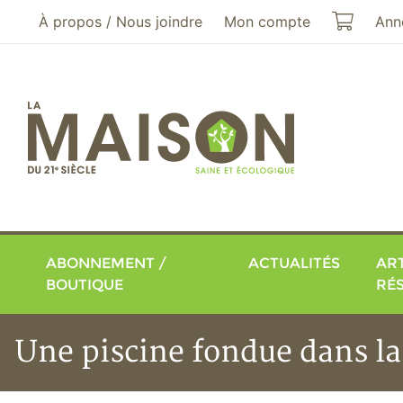
Aller au menu principal
Aller au contenu principal
Mon pa
À propos / Nous joindre
Mon compte
Ann
ABONNEMENT /
ACTUALITÉS
ART
BOUTIQUE
RÉ
Une piscine fondue dans la