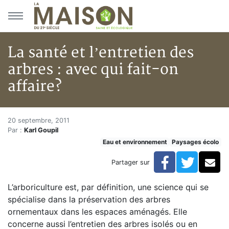
Aller au menu principal
Aller au contenu principal
La santé et l’entretien des
arbres : avec qui fait-on
affaire?
La santé et l’entretien des arbr
Accueil
20 septembre, 2011
Par :
Karl Goupil
Articles
Eau et environnement
Paysages écolo
Eau et environnement
Eau et environnement
Facebook
Twitte
Co
Partager sur
La santé et l’entretien des arbres : avec qui fait-on aff
L’arboriculture est, par définition, une science qui se
spécialise dans la préservation des arbres
ornementaux dans les espaces aménagés. Elle
concerne aussi l’entretien des arbres isolés ou en