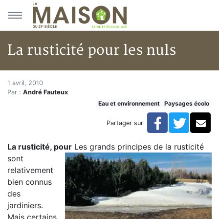
Aller au menu principal
Aller au contenu principal
La rusticité pour les nuls
La rusticité pour les nuls
Accueil
1 avril, 2010
Par :
André Fauteux
Articles
Eau et environnement
Paysages écolo
Eau et environnement
Eau et environnement
Facebook
Twitte
Co
Partager sur
La rusticité pour les nuls
La rusticité, pour
Les grands principes de la rusticité
sont
relativement
bien connus
des
jardiniers.
Mais certains