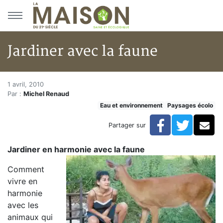
Aller au menu principal
Aller au contenu principal
Jardiner avec la faune
Jardiner avec la faune
Accueil
1 avril, 2010
Par :
Michel Renaud
Articles
Eau et environnement
Paysages écolo
Eau et environnement
Eau et environnement
Facebook
Twitte
Co
Partager sur
Jardiner avec la faune
Jardiner en harmonie avec la faune
Comment
vivre en
harmonie
avec les
animaux qui